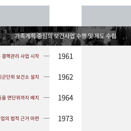
가족계획 중심의 보건사업 수행 및 제도 수립
1961
➤ 결핵관리 사업 시작
1962
 시군단위 보건소 설치
1964
등을 면단위까지 배치
1973
업의 법적 근거 마련