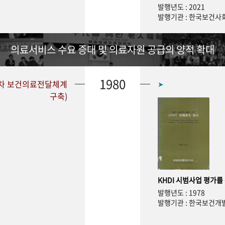
발행년도 : 2021
발행기관 : 한국보건
의료서비스 수요 증대 및 의료자원 공급의 양적 확대
1980
1차 보건의료전달체계
➤
구축)
KHDI 시범사업 평가를
발행년도 : 1978
발행기관 : 한국보건