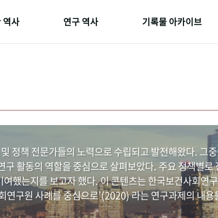
 역사
연구 역사
기록물 아카이브
온 길
정책과 연구
사진 아카이브
 변천사
키워드로 보는 연구 역사
문서 기록물
 기관장
연구자들
행정박물
 사람들
간행물 변천사
영상 기록물
 및 정책 전문가들의 노력으로 수립되고 발전해왔다. 그
구 활동의 역할을 중심으로 살펴보았다. 주요 정책별로 정
여했는지를 보고자 했다. 이 콘텐츠는 한국보건사회연구
연구원 사례를 중심으로’(2020) 라는 연구과제의 내용