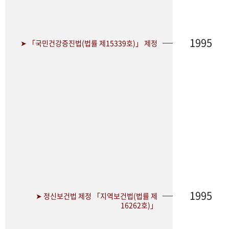
1995
➤ 「국민건강증진법(법률 제15339호)」 제정
1995
➤ 정신보건법 제정 「지역보건법(법률 제
16262호)」