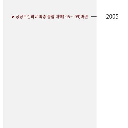
2005
➤ 공공보건의료 확충 종합 대책(’05∼‘09)마련