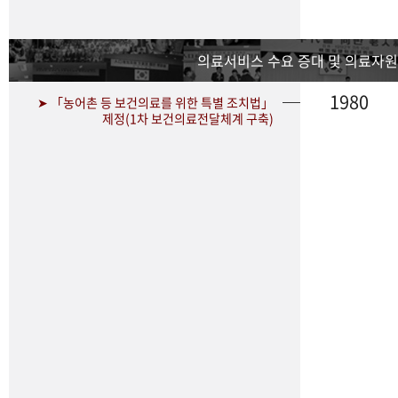
의료서비스 수요 증대 및 의료자원
1980
➤ 「농어촌 등 보건의료를 위한 특별 조치법」
제정(1차 보건의료전달체계 구축)