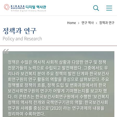
Home
연구 역사
정책과 연구
기관 역사
정책과 연구
걸어온 길
기관 변천사
역대 기관장
연구원 사람들
Policy and Research
연구 역사
정책과 연구
키워드로 보는 연구 역사
연구자들
정책은 수많은 역사적 사회적 상황과 다양한 연구 및 정책
간행물 변천사
전문가들의 노력으로 수립되고 발전해왔다. 그중에서도 우
리나라 보건복지 분야 주요 정책의 발전 단계와 한국보건사
회연구원의 연구 활동의 역할을 중심으로 살펴보았다. 주요
기록물 아카이브
정책별로 정책의 흐름, 정책 도입 및 변화과정에서의 한국
보건사회연구원의 연구가 어떻게 기여했는지를 보고자 했
사진 아카이브
문서 기록물
행정박물
영상 기록물
다. 이 콘텐츠는 한국보건사회연구원에서 수행한 ‘보건복지
정책의 역사적 전개와 국책연구기관의 역할: 한국보건사회
연구원 사례를 중심으로’(2020) 라는 연구과제의 내용을
+1
50
주년 기념
정리하여 수록하였다.