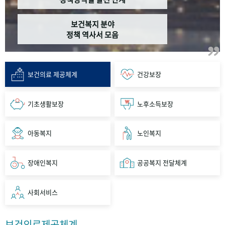
보건복지 분야
정책 역사서 모음
보건의료 제공체계
건강보장
기초생활보장
노후소득보장
아동복지
노인복지
장애인복지
공공복지 전달체계
사회서비스
보건의료제공체계