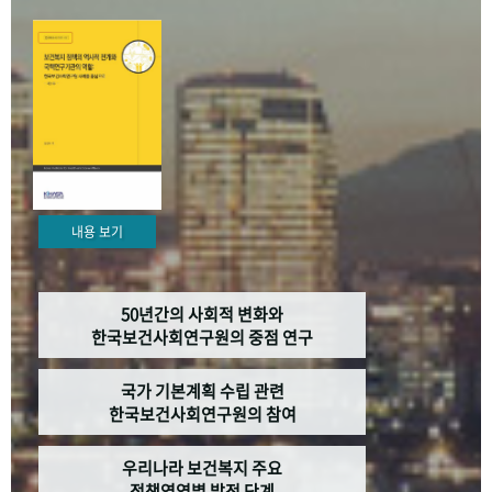
+1
성과 50선
숫자로 보는 50년
50
주년 광장
세계와 함께 한 KIHASA
VR 역사관
내용 보기
50년간의 사회적 변화와
한국보건사회연구원의 중점 연구
국가 기본계획 수립 관련
한국보건사회연구원의 참여
우리나라 보건복지 주요
정책영역별 발전 단계