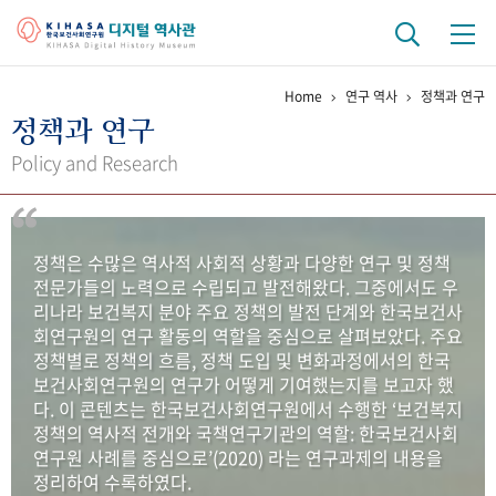
Home
연구 역사
정책과 연구
기관 역사
정책과 연구
걸어온 길
기관 변천사
역대 기관장
연구원 사람들
Policy and Research
연구 역사
정책과 연구
키워드로 보는 연구 역사
연구자들
정책은 수많은 역사적 사회적 상황과 다양한 연구 및 정책
간행물 변천사
전문가들의 노력으로 수립되고 발전해왔다. 그중에서도 우
리나라 보건복지 분야 주요 정책의 발전 단계와 한국보건사
회연구원의 연구 활동의 역할을 중심으로 살펴보았다. 주요
기록물 아카이브
정책별로 정책의 흐름, 정책 도입 및 변화과정에서의 한국
보건사회연구원의 연구가 어떻게 기여했는지를 보고자 했
사진 아카이브
문서 기록물
행정박물
영상 기록물
다. 이 콘텐츠는 한국보건사회연구원에서 수행한 ‘보건복지
정책의 역사적 전개와 국책연구기관의 역할: 한국보건사회
연구원 사례를 중심으로’(2020) 라는 연구과제의 내용을
+1
50
주년 기념
정리하여 수록하였다.