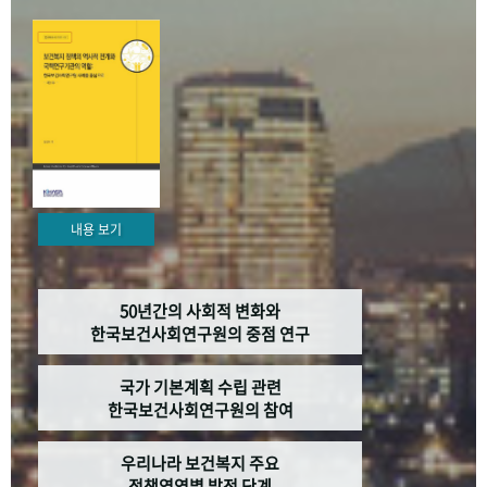
+1
성과 50선
숫자로 보는 50년
50
주년 광장
세계와 함께 한 KIHASA
VR 역사관
내용 보기
50년간의 사회적 변화와
한국보건사회연구원의 중점 연구
국가 기본계획 수립 관련
한국보건사회연구원의 참여
우리나라 보건복지 주요
정책영역별 발전 단계