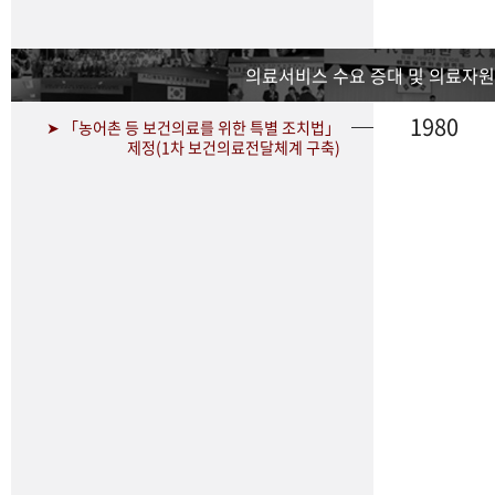
의료서비스 수요 증대 및 의료자원
1980
➤ 「농어촌 등 보건의료를 위한 특별 조치법」
제정(1차 보건의료전달체계 구축)