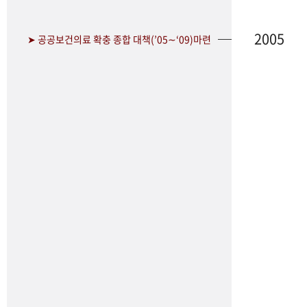
2005
➤ 공공보건의료 확충 종합 대책(’05∼‘09)마련