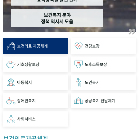
보건복지 분야
정책 역사서 모음
보건의료 제공체계
건강보장
기초생활보장
노후소득보장
아동복지
노인복지
장애인복지
공공복지 전달체계
사회서비스
보건의료제공체계