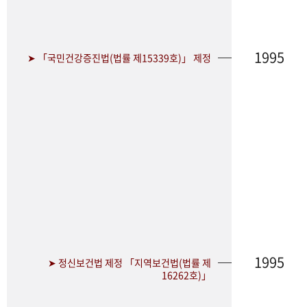
1995
➤ 「국민건강증진법(법률 제15339호)」 제정
1995
➤ 정신보건법 제정 「지역보건법(법률 제
16262호)」