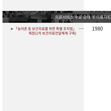
의료서비스 수요 증대 및 의료자원
1980
➤ 「농어촌 등 보건의료를 위한 특별 조치법」
제정(1차 보건의료전달체계 구축)