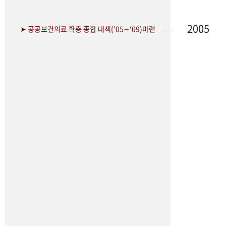
2005
➤ 공공보건의료 확충 종합 대책(’05∼‘09)마련