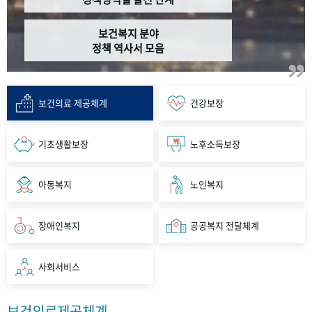
보건복지 분야
정책 역사서 모음
보건의료 제공체계
건강보장
기초생활보장
노후소득보장
아동복지
노인복지
장애인복지
공공복지 전달체계
사회서비스
보건의료제공체계