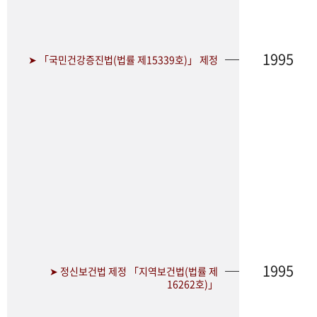
1995
➤ 「국민건강증진법(법률 제15339호)」 제정
1995
➤ 정신보건법 제정 「지역보건법(법률 제
16262호)」