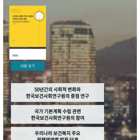
+1
성과 50선
숫자로 보는 50년
50
주년 광장
세계와 함께 한 KIHASA
VR 역사관
내용 보기
50년간의 사회적 변화와
한국보건사회연구원의 중점 연구
국가 기본계획 수립 관련
한국보건사회연구원의 참여
우리나라 보건복지 주요
정책영역별 발전 단계