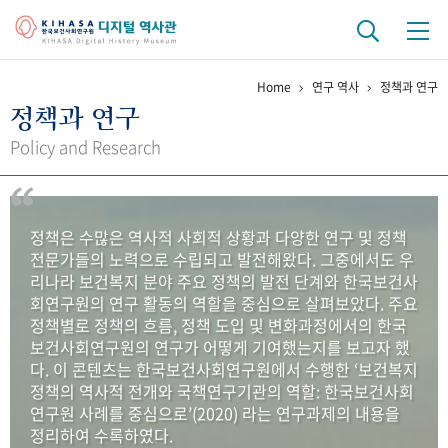
Home
연구 역사
정책과 연구
기관 역사
정책과 연구
걸어온 길
기관 변천사
역대 기관장
연구원 사람들
Policy and Research
연구 역사
정책과 연구
키워드로 보는 연구 역사
연구자들
정책은 수많은 역사적 사회적 상황과 다양한 연구 및 정책
간행물 변천사
전문가들의 노력으로 수립되고 발전해왔다. 그중에서도 우
리나라 보건복지 분야 주요 정책의 발전 단계와 한국보건사
회연구원의 연구 활동의 역할을 중심으로 살펴보았다. 주요
기록물 아카이브
정책별로 정책의 흐름, 정책 도입 및 변화과정에서의 한국
보건사회연구원의 연구가 어떻게 기여했는지를 보고자 했
사진 아카이브
문서 기록물
행정박물
영상 기록물
다. 이 콘텐츠는 한국보건사회연구원에서 수행한 ‘보건복지
정책의 역사적 전개와 국책연구기관의 역할: 한국보건사회
연구원 사례를 중심으로’(2020) 라는 연구과제의 내용을
+1
50
주년 기념
정리하여 수록하였다.