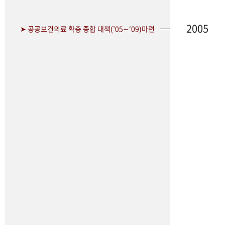
2005
➤ 공공보건의료 확충 종합 대책(’05∼‘09)마련