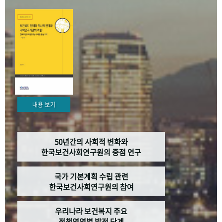
+1
성과 50선
숫자로 보는 50년
50
주년 광장
세계와 함께 한 KIHASA
VR 역사관
내용 보기
50년간의 사회적 변화와
한국보건사회연구원의 중점 연구
국가 기본계획 수립 관련
한국보건사회연구원의 참여
우리나라 보건복지 주요
정책영역별 발전 단계