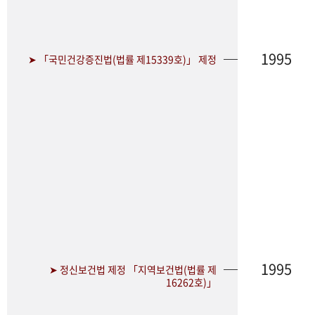
1995
➤ 「국민건강증진법(법률 제15339호)」 제정
1995
➤ 정신보건법 제정 「지역보건법(법률 제
16262호)」