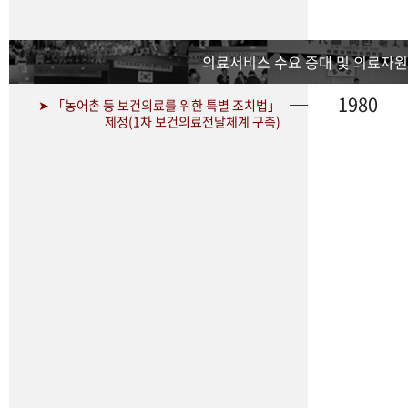
의료서비스 수요 증대 및 의료자원
1980
➤ 「농어촌 등 보건의료를 위한 특별 조치법」
제정(1차 보건의료전달체계 구축)