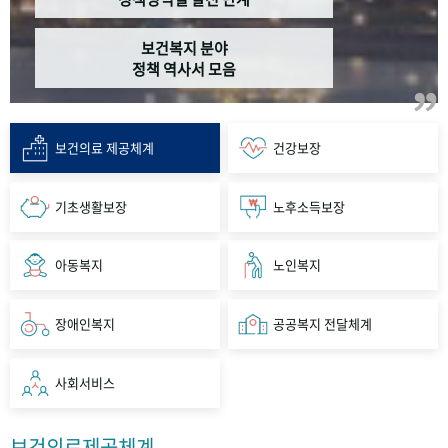
보건복지 분야
정책 역사서 모음
보건의료 제공체계
건강보장
기초생활보장
노후소득보장
아동복지
노인복지
장애인복지
공공복지 전달체계
사회서비스
보건의료제공체계