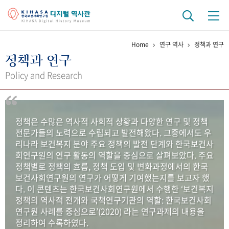
Home
연구 역사
정책과 연구
기관 역사
정책과 연구
걸어온 길
기관 변천사
역대 기관장
연구원 사람들
Policy and Research
연구 역사
정책과 연구
키워드로 보는 연구 역사
연구자들
정책은 수많은 역사적 사회적 상황과 다양한 연구 및 정책
간행물 변천사
전문가들의 노력으로 수립되고 발전해왔다. 그중에서도 우
리나라 보건복지 분야 주요 정책의 발전 단계와 한국보건사
회연구원의 연구 활동의 역할을 중심으로 살펴보았다. 주요
기록물 아카이브
정책별로 정책의 흐름, 정책 도입 및 변화과정에서의 한국
보건사회연구원의 연구가 어떻게 기여했는지를 보고자 했
사진 아카이브
문서 기록물
행정박물
영상 기록물
다. 이 콘텐츠는 한국보건사회연구원에서 수행한 ‘보건복지
정책의 역사적 전개와 국책연구기관의 역할: 한국보건사회
연구원 사례를 중심으로’(2020) 라는 연구과제의 내용을
+1
50
주년 기념
정리하여 수록하였다.