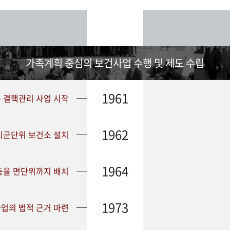
가족계획 중심의 보건사업 수행 및 제도 수립
1961
➤ 결핵관리 사업 시작
1962
 시군단위 보건소 설치
1964
등을 면단위까지 배치
1973
업의 법적 근거 마련