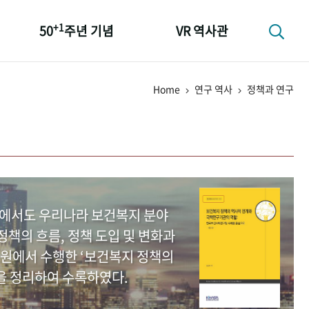
+1
50
주년 기념
VR 역사관
성과 50선
Home
연구 역사
정책과 연구
숫자로 보는 50년
+1
50
주년 광장
세계와 함께 한 KIHASA
중에서도 우리나라 보건복지 분야
책의 흐름, 정책 도입 및 변화과
원에서 수행한 ‘보건복지 정책의
을 정리하여 수록하였다.