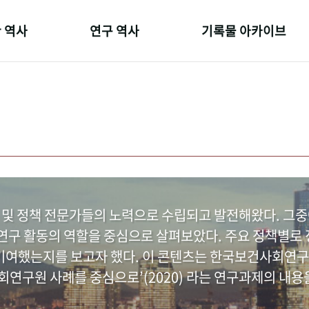
 역사
연구 역사
기록물 아카이브
온 길
정책과 연구
사진 아카이브
 변천사
키워드로 보는 연구 역사
문서 기록물
 기관장
연구자들
행정박물
 사람들
간행물 변천사
영상 기록물
 및 정책 전문가들의 노력으로 수립되고 발전해왔다. 그
구 활동의 역할을 중심으로 살펴보았다. 주요 정책별로 정
여했는지를 보고자 했다. 이 콘텐츠는 한국보건사회연구
연구원 사례를 중심으로’(2020) 라는 연구과제의 내용