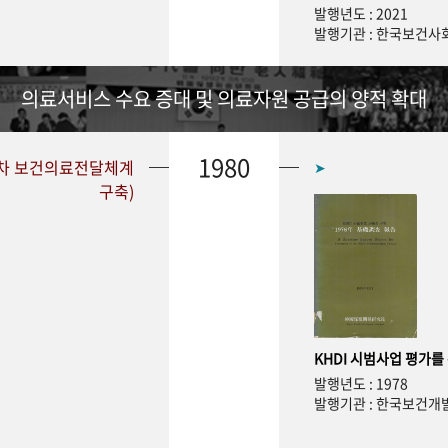
발행년도 : 2021
발행기관 : 한국보건
의료서비스 수요 증대 및 의료자원 공급의 양적 확대
1980
1차 보건의료전달체계
➤
구축)
KHDI 시범사업 평가를
발행년도 : 1978
발행기관 : 한국보건