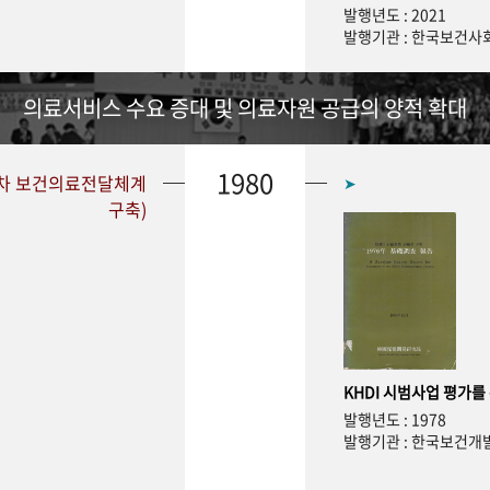
발행년도 : 2021
발행기관 : 한국보건
의료서비스 수요 증대 및 의료자원 공급의 양적 확대
1980
1차 보건의료전달체계
➤
구축)
KHDI 시범사업 평가를
발행년도 : 1978
발행기관 : 한국보건