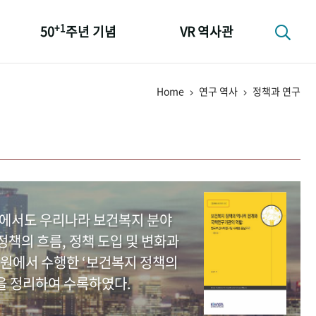
+1
50
주년 기념
VR 역사관
성과 50선
Home
연구 역사
정책과 연구
숫자로 보는 50년
+1
50
주년 광장
세계와 함께 한 KIHASA
중에서도 우리나라 보건복지 분야
책의 흐름, 정책 도입 및 변화과
원에서 수행한 ‘보건복지 정책의
을 정리하여 수록하였다.