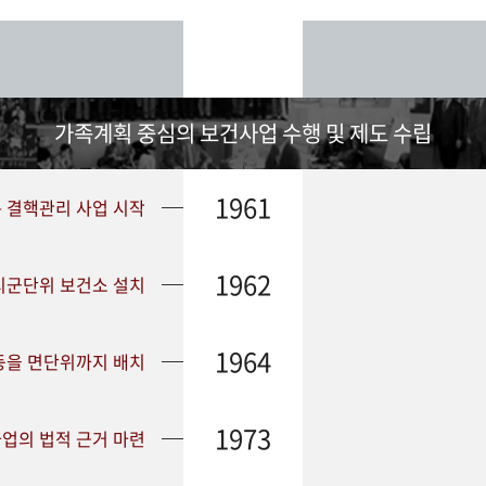
가족계획 중심의 보건사업 수행 및 제도 수립
1961
➤ 결핵관리 사업 시작
1962
 시군단위 보건소 설치
1964
등을 면단위까지 배치
1973
업의 법적 근거 마련