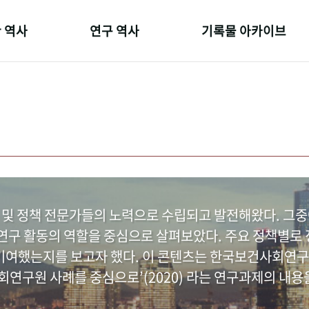
 역사
연구 역사
기록물 아카이브
온 길
정책과 연구
사진 아카이브
 변천사
키워드로 보는 연구 역사
문서 기록물
 기관장
연구자들
행정박물
 사람들
간행물 변천사
영상 기록물
 및 정책 전문가들의 노력으로 수립되고 발전해왔다. 그
구 활동의 역할을 중심으로 살펴보았다. 주요 정책별로 정
여했는지를 보고자 했다. 이 콘텐츠는 한국보건사회연구
연구원 사례를 중심으로’(2020) 라는 연구과제의 내용