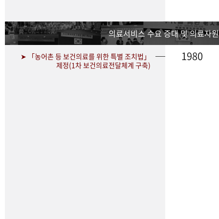
의료서비스 수요 증대 및 의료자원
1980
➤ 「농어촌 등 보건의료를 위한 특별 조치법」
제정(1차 보건의료전달체계 구축)