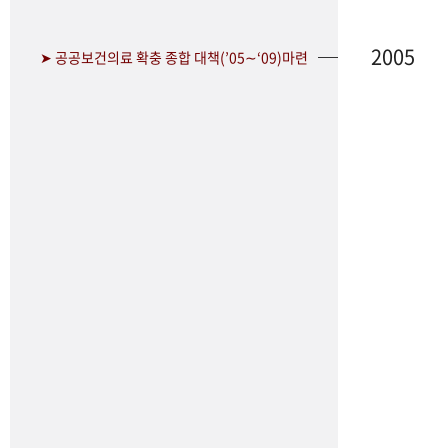
2005
➤ 공공보건의료 확충 종합 대책(’05∼‘09)마련