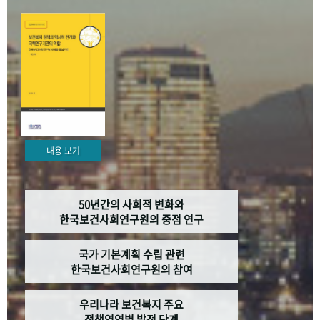
+1
성과 50선
숫자로 보는 50년
50
주년 광장
세계와 함께 한 KIHASA
VR 역사관
내용 보기
50년간의 사회적 변화와
한국보건사회연구원의 중점 연구
국가 기본계획 수립 관련
한국보건사회연구원의 참여
우리나라 보건복지 주요
정책영역별 발전 단계