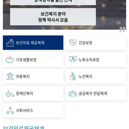
보건복지 분야
정책 역사서 모음
보건의료 제공체계
건강보장
기초생활보장
노후소득보장
아동복지
노인복지
장애인복지
공공복지 전달체계
사회서비스
보건의료제공체계