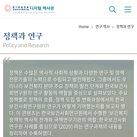
Home
연구 역사
정책과 연구
기관 역사
정책과 연구
걸어온 길
기관 변천사
역대 기관장
연구원 사람들
Policy and Research
연구 역사
정책과 연구
키워드로 보는 연구 역사
연구자들
정책은 수많은 역사적 사회적 상황과 다양한 연구 및 정책
간행물 변천사
전문가들의 노력으로 수립되고 발전해왔다. 그중에서도 우
리나라 보건복지 분야 주요 정책의 발전 단계와 한국보건사
회연구원의 연구 활동의 역할을 중심으로 살펴보았다. 주요
기록물 아카이브
정책별로 정책의 흐름, 정책 도입 및 변화과정에서의 한국
보건사회연구원의 연구가 어떻게 기여했는지를 보고자 했
사진 아카이브
문서 기록물
행정박물
영상 기록물
다. 이 콘텐츠는 한국보건사회연구원에서 수행한 ‘보건복지
정책의 역사적 전개와 국책연구기관의 역할: 한국보건사회
연구원 사례를 중심으로’(2020) 라는 연구과제의 내용을
+1
50
주년 기념
정리하여 수록하였다.