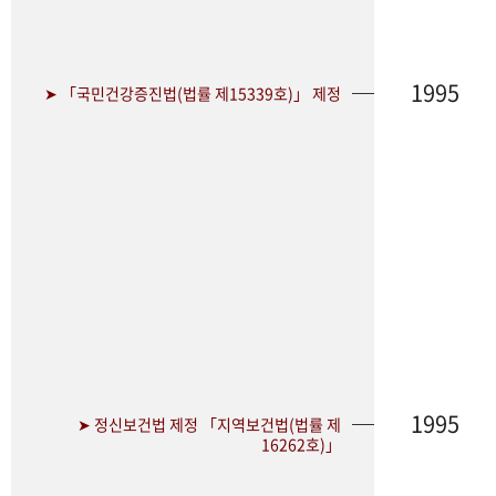
1995
➤ 「국민건강증진법(법률 제15339호)」 제정
1995
➤ 정신보건법 제정 「지역보건법(법률 제
16262호)」