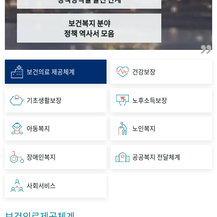
보건복지 분야
정책 역사서 모음
보건의료 제공체계
건강보장
기초생활보장
노후소득보장
아동복지
노인복지
장애인복지
공공복지 전달체계
사회서비스
보건의료제공체계