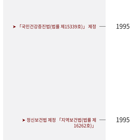
1995
➤ 「국민건강증진법(법률 제15339호)」 제정
1995
➤ 정신보건법 제정 「지역보건법(법률 제
16262호)」