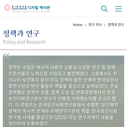
Home
연구 역사
정책과 연구
기관 역사
정책과 연구
걸어온 길
기관 변천사
역대 기관장
연구원 사람들
Policy and Research
연구 역사
정책과 연구
키워드로 보는 연구 역사
연구자들
정책은 수많은 역사적 사회적 상황과 다양한 연구 및 정책
간행물 변천사
전문가들의 노력으로 수립되고 발전해왔다. 그중에서도 우
리나라 보건복지 분야 주요 정책의 발전 단계와 한국보건사
회연구원의 연구 활동의 역할을 중심으로 살펴보았다. 주요
기록물 아카이브
정책별로 정책의 흐름, 정책 도입 및 변화과정에서의 한국
보건사회연구원의 연구가 어떻게 기여했는지를 보고자 했
사진 아카이브
문서 기록물
행정박물
영상 기록물
다. 이 콘텐츠는 한국보건사회연구원에서 수행한 ‘보건복지
정책의 역사적 전개와 국책연구기관의 역할: 한국보건사회
연구원 사례를 중심으로’(2020) 라는 연구과제의 내용을
+1
50
주년 기념
정리하여 수록하였다.