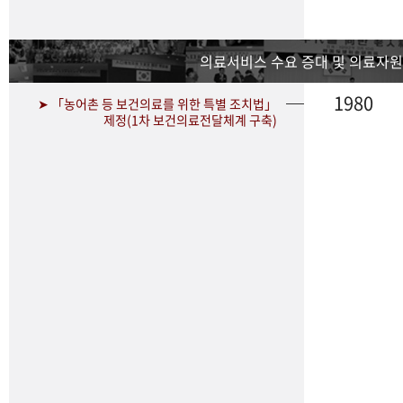
의료서비스 수요 증대 및 의료자원
1980
➤ 「농어촌 등 보건의료를 위한 특별 조치법」
제정(1차 보건의료전달체계 구축)