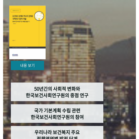
+1
성과 50선
숫자로 보는 50년
50
주년 광장
세계와 함께 한 KIHASA
VR 역사관
내용 보기
50년간의 사회적 변화와
한국보건사회연구원의 중점 연구
국가 기본계획 수립 관련
한국보건사회연구원의 참여
우리나라 보건복지 주요
정책영역별 발전 단계