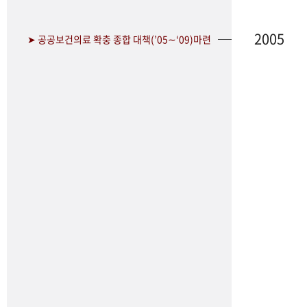
2005
➤ 공공보건의료 확충 종합 대책(’05∼‘09)마련