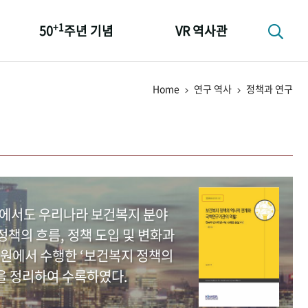
+1
50
주년 기념
VR 역사관
성과 50선
Home
연구 역사
정책과 연구
숫자로 보는 50년
+1
50
주년 광장
세계와 함께 한 KIHASA
중에서도 우리나라 보건복지 분야
책의 흐름, 정책 도입 및 변화과
원에서 수행한 ‘보건복지 정책의
을 정리하여 수록하였다.