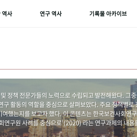
 역사
연구 역사
기록물 아카이브
온 길
정책과 연구
사진 아카이브
 변천사
키워드로 보는 연구 역사
문서 기록물
 기관장
연구자들
행정박물
 사람들
간행물 변천사
영상 기록물
 및 정책 전문가들의 노력으로 수립되고 발전해왔다. 그
구 활동의 역할을 중심으로 살펴보았다. 주요 정책별로 정
여했는지를 보고자 했다. 이 콘텐츠는 한국보건사회연구
연구원 사례를 중심으로’(2020) 라는 연구과제의 내용