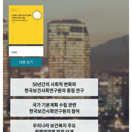
+1
성과 50선
숫자로 보는 50년
50
주년 광장
세계와 함께 한 KIHASA
VR 역사관
내용 보기
50년간의 사회적 변화와
한국보건사회연구원의 중점 연구
국가 기본계획 수립 관련
한국보건사회연구원의 참여
우리나라 보건복지 주요
정책영역별 발전 단계