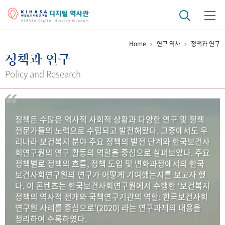
Home
연구 역사
정책과 연구
기관 역사
정책과 연구
걸어온 길
기관 변천사
역대 기관장
연구원 사람들
Policy and Research
연구 역사
정책과 연구
키워드로 보는 연구 역사
연구자들
정책은 수많은 역사적 사회적 상황과 다양한 연구 및 정책
간행물 변천사
전문가들의 노력으로 수립되고 발전해왔다. 그중에서도 우
리나라 보건복지 분야 주요 정책의 발전 단계와 한국보건사
회연구원의 연구 활동의 역할을 중심으로 살펴보았다. 주요
기록물 아카이브
정책별로 정책의 흐름, 정책 도입 및 변화과정에서의 한국
보건사회연구원의 연구가 어떻게 기여했는지를 보고자 했
사진 아카이브
문서 기록물
행정박물
영상 기록물
다. 이 콘텐츠는 한국보건사회연구원에서 수행한 ‘보건복지
정책의 역사적 전개와 국책연구기관의 역할: 한국보건사회
연구원 사례를 중심으로’(2020) 라는 연구과제의 내용을
+1
50
주년 기념
정리하여 수록하였다.