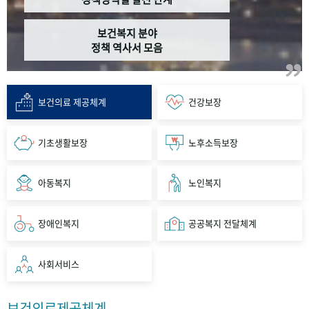
보건복지 분야
정책 역사서 모음
보건의료 제공체계
건강보장
기초생활보장
노후소득보장
아동복지
노인복지
장애인복지
공공복지 전달체계
사회서비스
보건의료제공체계