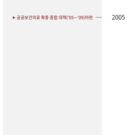
2005
➤ 공공보건의료 확충 종합 대책(’05∼‘09)마련