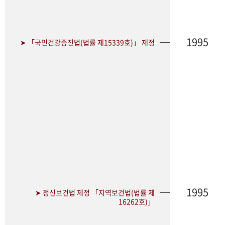
1995
➤ 「국민건강증진법(법률 제15339호)」 제정
1995
➤ 정신보건법 제정 「지역보건법(법률 제
16262호)」