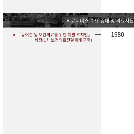
의료서비스 수요 증대 및 의료자원
1980
➤ 「농어촌 등 보건의료를 위한 특별 조치법」
제정(1차 보건의료전달체계 구축)