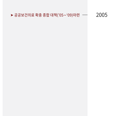
2005
➤ 공공보건의료 확충 종합 대책(’05∼‘09)마련