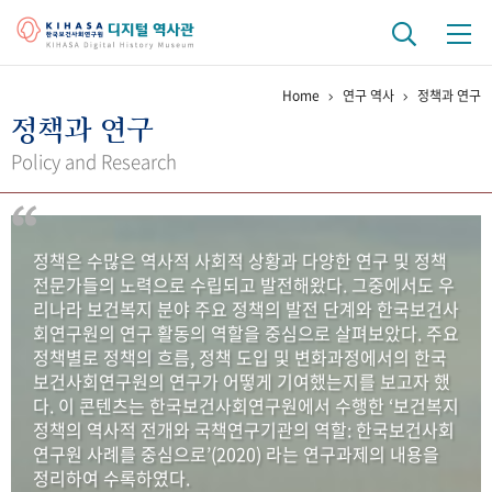
Home
연구 역사
정책과 연구
기관 역사
정책과 연구
걸어온 길
기관 변천사
역대 기관장
연구원 사람들
Policy and Research
연구 역사
정책과 연구
키워드로 보는 연구 역사
연구자들
정책은 수많은 역사적 사회적 상황과 다양한 연구 및 정책
간행물 변천사
전문가들의 노력으로 수립되고 발전해왔다. 그중에서도 우
리나라 보건복지 분야 주요 정책의 발전 단계와 한국보건사
회연구원의 연구 활동의 역할을 중심으로 살펴보았다. 주요
기록물 아카이브
정책별로 정책의 흐름, 정책 도입 및 변화과정에서의 한국
보건사회연구원의 연구가 어떻게 기여했는지를 보고자 했
사진 아카이브
문서 기록물
행정박물
영상 기록물
다. 이 콘텐츠는 한국보건사회연구원에서 수행한 ‘보건복지
정책의 역사적 전개와 국책연구기관의 역할: 한국보건사회
연구원 사례를 중심으로’(2020) 라는 연구과제의 내용을
+1
50
주년 기념
정리하여 수록하였다.