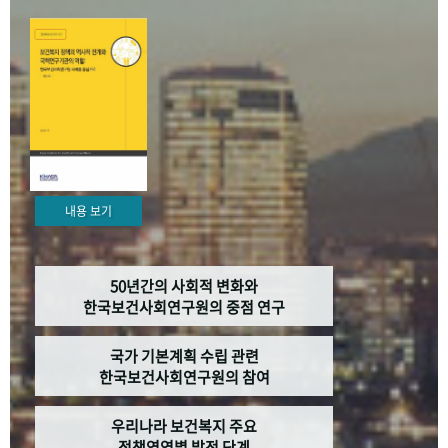
+1
성과 50선
숫자로 보는 50년
50
주년 광장
세계와 함께 한 KIHASA
VR 역사관
내용 보기
50년간의 사회적 변화와
한국보건사회연구원의 중점 연구
국가 기본계획 수립 관련
한국보건사회연구원의 참여
우리나라 보건복지 주요
정책영역별 발전 단계