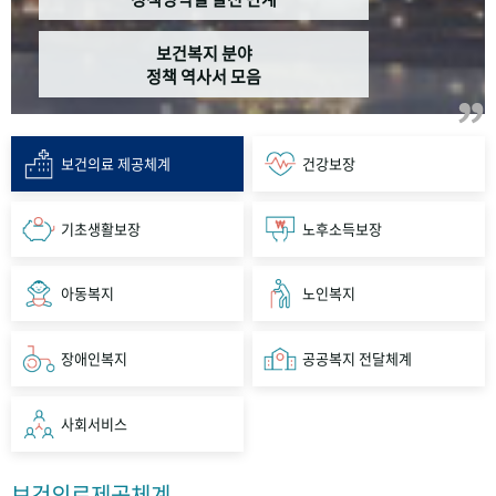
보건복지 분야
정책 역사서 모음
보건의료 제공체계
건강보장
기초생활보장
노후소득보장
아동복지
노인복지
장애인복지
공공복지 전달체계
사회서비스
보건의료제공체계