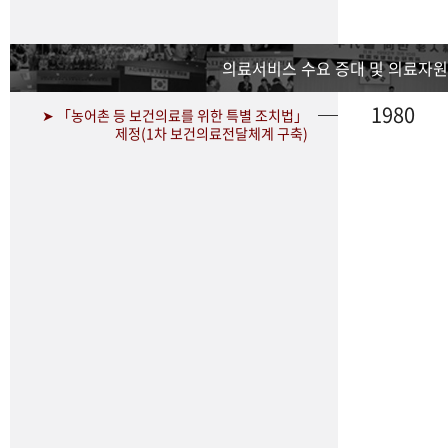
의료서비스 수요 증대 및 의료자원
1980
➤ 「농어촌 등 보건의료를 위한 특별 조치법」
제정(1차 보건의료전달체계 구축)