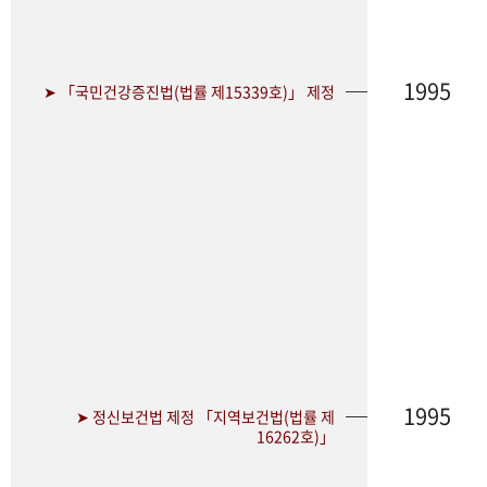
1995
➤ 「국민건강증진법(법률 제15339호)」 제정
1995
➤ 정신보건법 제정 「지역보건법(법률 제
16262호)」