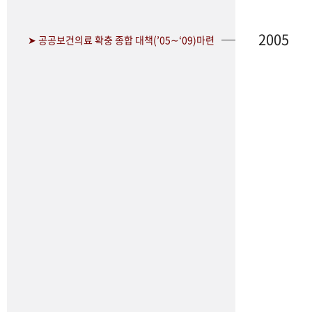
2005
➤ 공공보건의료 확충 종합 대책(’05∼‘09)마련