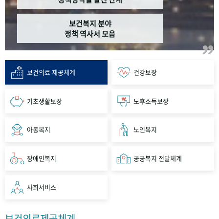
보건복지 분야
정책 역사서 모음
보건의료 제공체계
건강보장
기초생활보장
노후소득보장
아동복지
노인복지
장애인복지
공공복지 전달체계
사회서비스
보건의료제공체계