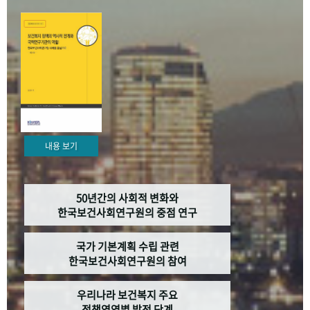
+1
성과 50선
숫자로 보는 50년
50
주년 광장
세계와 함께 한 KIHASA
VR 역사관
내용 보기
50년간의 사회적 변화와
한국보건사회연구원의 중점 연구
국가 기본계획 수립 관련
한국보건사회연구원의 참여
우리나라 보건복지 주요
정책영역별 발전 단계