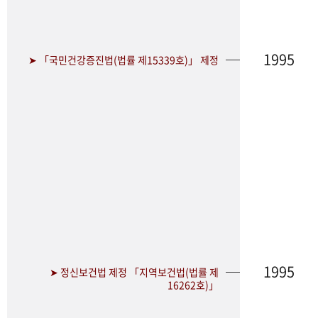
1995
➤ 「국민건강증진법(법률 제15339호)」 제정
1995
➤ 정신보건법 제정 「지역보건법(법률 제
16262호)」