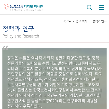
Home
연구 역사
정책과 연구
기관 역사
정책과 연구
걸어온 길
기관 변천사
역대 기관장
연구원 사람들
Policy and Research
연구 역사
정책과 연구
키워드로 보는 연구 역사
연구자들
정책은 수많은 역사적 사회적 상황과 다양한 연구 및 정책
간행물 변천사
전문가들의 노력으로 수립되고 발전해왔다. 그중에서도 우
리나라 보건복지 분야 주요 정책의 발전 단계와 한국보건사
회연구원의 연구 활동의 역할을 중심으로 살펴보았다. 주요
기록물 아카이브
정책별로 정책의 흐름, 정책 도입 및 변화과정에서의 한국
보건사회연구원의 연구가 어떻게 기여했는지를 보고자 했
사진 아카이브
문서 기록물
행정박물
영상 기록물
다. 이 콘텐츠는 한국보건사회연구원에서 수행한 ‘보건복지
정책의 역사적 전개와 국책연구기관의 역할: 한국보건사회
연구원 사례를 중심으로’(2020) 라는 연구과제의 내용을
+1
50
주년 기념
정리하여 수록하였다.