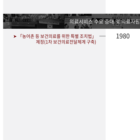
의료서비스 수요 증대 및 의료자원
1980
➤ 「농어촌 등 보건의료를 위한 특별 조치법」
제정(1차 보건의료전달체계 구축)