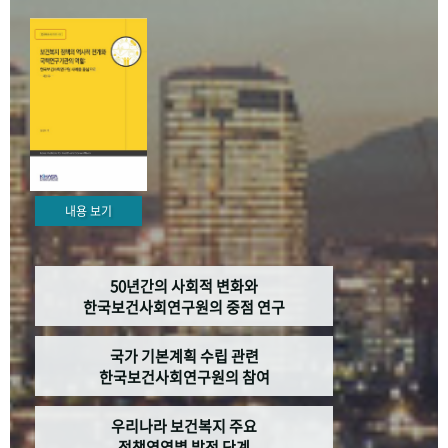
+1
성과 50선
숫자로 보는 50년
50
주년 광장
세계와 함께 한 KIHASA
VR 역사관
내용 보기
50년간의 사회적 변화와
한국보건사회연구원의 중점 연구
국가 기본계획 수립 관련
한국보건사회연구원의 참여
우리나라 보건복지 주요
정책영역별 발전 단계