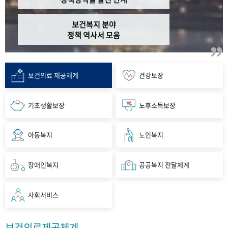
보건복지 분야
정책 역사서 모음
보건의료 제공체계
건강보장
기초생활보장
노후소득보장
아동복지
노인복지
장애인복지
공공복지 전달체계
사회서비스
보건의료제공체계