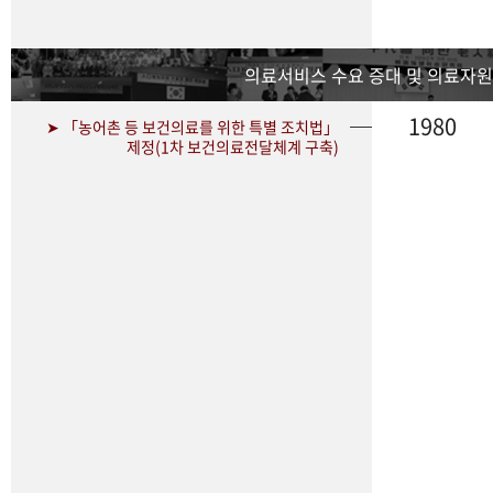
의료서비스 수요 증대 및 의료자원
1980
➤ 「농어촌 등 보건의료를 위한 특별 조치법」
제정(1차 보건의료전달체계 구축)