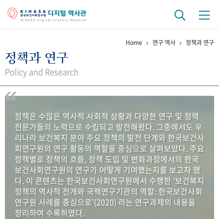
Home
연구 역사
정책과 연구
기관 역사
정책과 연구
걸어온 길
기관 변천사
역대 기관장
연구원 사람들
Policy and Research
연구 역사
정책과 연구
키워드로 보는 연구 역사
연구자들
정책은 수많은 역사적 사회적 상황과 다양한 연구 및 정책
간행물 변천사
전문가들의 노력으로 수립되고 발전해왔다. 그중에서도 우
리나라 보건복지 분야 주요 정책의 발전 단계와 한국보건사
회연구원의 연구 활동의 역할을 중심으로 살펴보았다. 주요
기록물 아카이브
정책별로 정책의 흐름, 정책 도입 및 변화과정에서의 한국
보건사회연구원의 연구가 어떻게 기여했는지를 보고자 했
사진 아카이브
문서 기록물
행정박물
영상 기록물
다. 이 콘텐츠는 한국보건사회연구원에서 수행한 ‘보건복지
정책의 역사적 전개와 국책연구기관의 역할: 한국보건사회
연구원 사례를 중심으로’(2020) 라는 연구과제의 내용을
+1
50
주년 기념
정리하여 수록하였다.