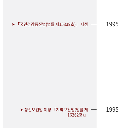
1995
➤ 「국민건강증진법(법률 제15339호)」 제정
1995
➤ 정신보건법 제정 「지역보건법(법률 제
16262호)」