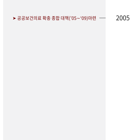
2005
➤ 공공보건의료 확충 종합 대책(’05∼‘09)마련