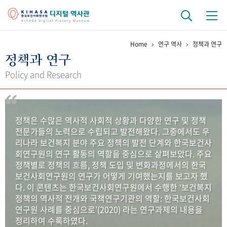
Home
연구 역사
정책과 연구
기관 역사
정책과 연구
걸어온 길
기관 변천사
역대 기관장
연구원 사람들
Policy and Research
연구 역사
정책과 연구
키워드로 보는 연구 역사
연구자들
정책은 수많은 역사적 사회적 상황과 다양한 연구 및 정책
간행물 변천사
전문가들의 노력으로 수립되고 발전해왔다. 그중에서도 우
리나라 보건복지 분야 주요 정책의 발전 단계와 한국보건사
회연구원의 연구 활동의 역할을 중심으로 살펴보았다. 주요
기록물 아카이브
정책별로 정책의 흐름, 정책 도입 및 변화과정에서의 한국
보건사회연구원의 연구가 어떻게 기여했는지를 보고자 했
사진 아카이브
문서 기록물
행정박물
영상 기록물
다. 이 콘텐츠는 한국보건사회연구원에서 수행한 ‘보건복지
정책의 역사적 전개와 국책연구기관의 역할: 한국보건사회
연구원 사례를 중심으로’(2020) 라는 연구과제의 내용을
+1
50
주년 기념
정리하여 수록하였다.