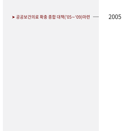
2005
➤ 공공보건의료 확충 종합 대책(’05∼‘09)마련