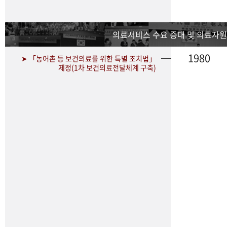
의료서비스 수요 증대 및 의료자원
1980
➤ 「농어촌 등 보건의료를 위한 특별 조치법」
제정(1차 보건의료전달체계 구축)