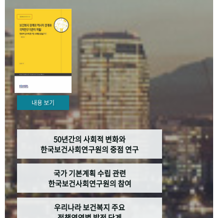
+1
성과 50선
숫자로 보는 50년
50
주년 광장
세계와 함께 한 KIHASA
VR 역사관
내용 보기
50년간의 사회적 변화와
한국보건사회연구원의 중점 연구
국가 기본계획 수립 관련
한국보건사회연구원의 참여
우리나라 보건복지 주요
정책영역별 발전 단계