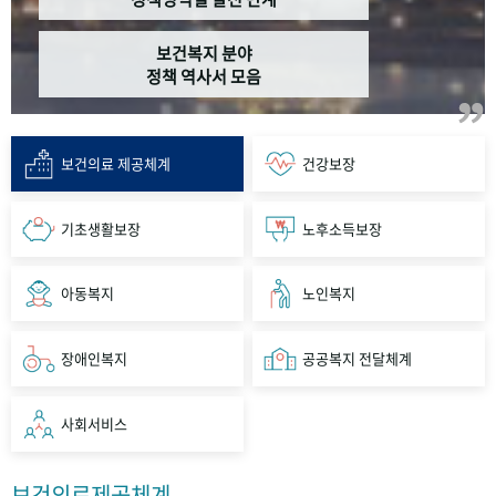
보건복지 분야
정책 역사서 모음
보건의료 제공체계
건강보장
기초생활보장
노후소득보장
아동복지
노인복지
장애인복지
공공복지 전달체계
사회서비스
보건의료제공체계