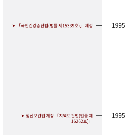
1995
➤ 「국민건강증진법(법률 제15339호)」 제정
1995
➤ 정신보건법 제정 「지역보건법(법률 제
16262호)」