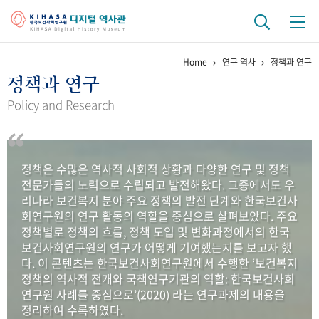
Home
연구 역사
정책과 연구
기관 역사
정책과 연구
걸어온 길
기관 변천사
역대 기관장
연구원 사람들
Policy and Research
연구 역사
정책과 연구
키워드로 보는 연구 역사
연구자들
정책은 수많은 역사적 사회적 상황과 다양한 연구 및 정책
간행물 변천사
전문가들의 노력으로 수립되고 발전해왔다. 그중에서도 우
리나라 보건복지 분야 주요 정책의 발전 단계와 한국보건사
회연구원의 연구 활동의 역할을 중심으로 살펴보았다. 주요
기록물 아카이브
정책별로 정책의 흐름, 정책 도입 및 변화과정에서의 한국
보건사회연구원의 연구가 어떻게 기여했는지를 보고자 했
사진 아카이브
문서 기록물
행정박물
영상 기록물
다. 이 콘텐츠는 한국보건사회연구원에서 수행한 ‘보건복지
정책의 역사적 전개와 국책연구기관의 역할: 한국보건사회
연구원 사례를 중심으로’(2020) 라는 연구과제의 내용을
+1
50
주년 기념
정리하여 수록하였다.