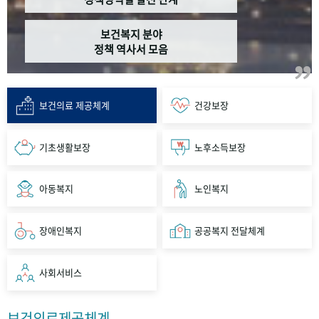
보건복지 분야
정책 역사서 모음
보건의료 제공체계
건강보장
기초생활보장
노후소득보장
아동복지
노인복지
장애인복지
공공복지 전달체계
사회서비스
보건의료제공체계