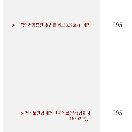
1995
➤ 「국민건강증진법(법률 제15339호)」 제정
1995
➤ 정신보건법 제정 「지역보건법(법률 제
16262호)」