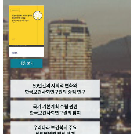
+1
성과 50선
숫자로 보는 50년
50
주년 광장
세계와 함께 한 KIHASA
VR 역사관
내용 보기
50년간의 사회적 변화와
한국보건사회연구원의 중점 연구
국가 기본계획 수립 관련
한국보건사회연구원의 참여
우리나라 보건복지 주요
정책영역별 발전 단계