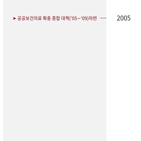
2005
➤ 공공보건의료 확충 종합 대책(’05∼‘09)마련