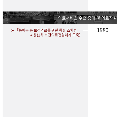
의료서비스 수요 증대 및 의료자원
1980
➤ 「농어촌 등 보건의료를 위한 특별 조치법」
제정(1차 보건의료전달체계 구축)