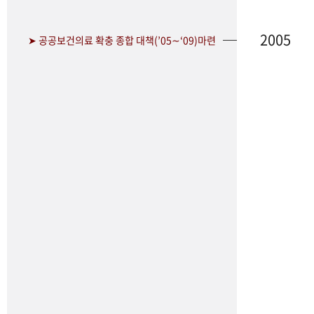
2005
➤ 공공보건의료 확충 종합 대책(’05∼‘09)마련