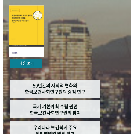
+1
성과 50선
숫자로 보는 50년
50
주년 광장
세계와 함께 한 KIHASA
VR 역사관
내용 보기
50년간의 사회적 변화와
한국보건사회연구원의 중점 연구
국가 기본계획 수립 관련
한국보건사회연구원의 참여
우리나라 보건복지 주요
정책영역별 발전 단계