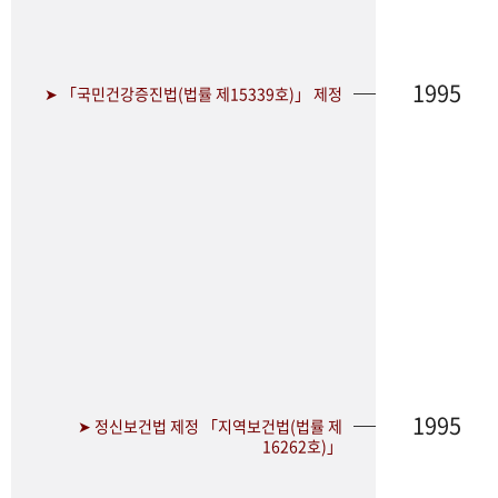
1995
➤ 「국민건강증진법(법률 제15339호)」 제정
1995
➤ 정신보건법 제정 「지역보건법(법률 제
16262호)」