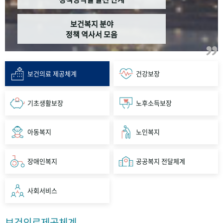
보건복지 분야
정책 역사서 모음
보건의료 제공체계
건강보장
기초생활보장
노후소득보장
아동복지
노인복지
장애인복지
공공복지 전달체계
사회서비스
보건의료제공체계