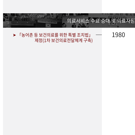
의료서비스 수요 증대 및 의료자원
1980
➤ 「농어촌 등 보건의료를 위한 특별 조치법」
제정(1차 보건의료전달체계 구축)