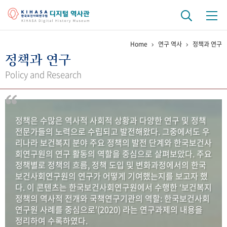
Home
연구 역사
정책과 연구
기관 역사
정책과 연구
걸어온 길
기관 변천사
역대 기관장
연구원 사람들
Policy and Research
연구 역사
정책과 연구
키워드로 보는 연구 역사
연구자들
정책은 수많은 역사적 사회적 상황과 다양한 연구 및 정책
간행물 변천사
전문가들의 노력으로 수립되고 발전해왔다. 그중에서도 우
리나라 보건복지 분야 주요 정책의 발전 단계와 한국보건사
회연구원의 연구 활동의 역할을 중심으로 살펴보았다. 주요
기록물 아카이브
정책별로 정책의 흐름, 정책 도입 및 변화과정에서의 한국
보건사회연구원의 연구가 어떻게 기여했는지를 보고자 했
사진 아카이브
문서 기록물
행정박물
영상 기록물
다. 이 콘텐츠는 한국보건사회연구원에서 수행한 ‘보건복지
정책의 역사적 전개와 국책연구기관의 역할: 한국보건사회
연구원 사례를 중심으로’(2020) 라는 연구과제의 내용을
+1
50
주년 기념
정리하여 수록하였다.