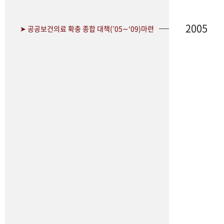
2005
➤ 공공보건의료 확충 종합 대책(’05∼‘09)마련