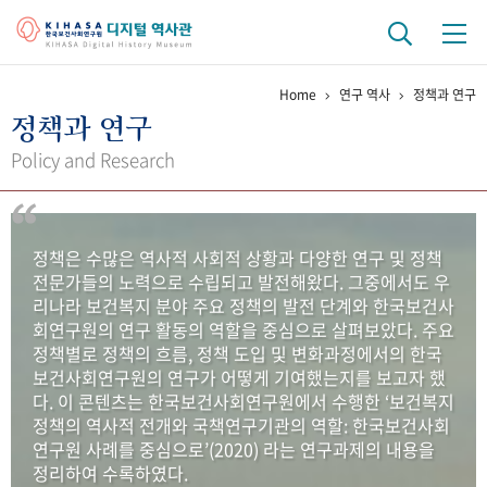
Home
연구 역사
정책과 연구
기관 역사
정책과 연구
걸어온 길
기관 변천사
역대 기관장
연구원 사람들
Policy and Research
연구 역사
정책과 연구
키워드로 보는 연구 역사
연구자들
정책은 수많은 역사적 사회적 상황과 다양한 연구 및 정책
간행물 변천사
전문가들의 노력으로 수립되고 발전해왔다. 그중에서도 우
리나라 보건복지 분야 주요 정책의 발전 단계와 한국보건사
회연구원의 연구 활동의 역할을 중심으로 살펴보았다. 주요
기록물 아카이브
정책별로 정책의 흐름, 정책 도입 및 변화과정에서의 한국
보건사회연구원의 연구가 어떻게 기여했는지를 보고자 했
사진 아카이브
문서 기록물
행정박물
영상 기록물
다. 이 콘텐츠는 한국보건사회연구원에서 수행한 ‘보건복지
정책의 역사적 전개와 국책연구기관의 역할: 한국보건사회
연구원 사례를 중심으로’(2020) 라는 연구과제의 내용을
+1
50
주년 기념
정리하여 수록하였다.