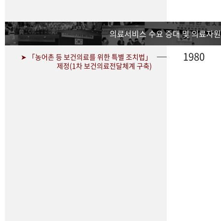
의료서비스 수요 증대 및 의료자원
1980
➤ 「농어촌 등 보건의료를 위한 특별 조치법」
제정(1차 보건의료전달체계 구축)