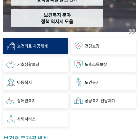
보건복지 분야
정책 역사서 모음
보건의료 제공체계
건강보장
기초생활보장
노후소득보장
아동복지
노인복지
장애인복지
공공복지 전달체계
사회서비스
보건의료제공체계