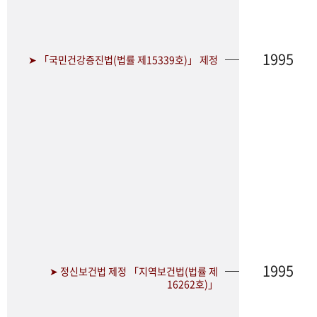
1995
➤ 「국민건강증진법(법률 제15339호)」 제정
1995
➤ 정신보건법 제정 「지역보건법(법률 제
16262호)」