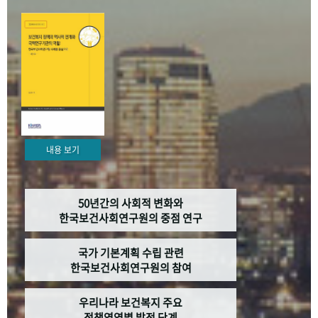
+1
성과 50선
숫자로 보는 50년
50
주년 광장
세계와 함께 한 KIHASA
VR 역사관
내용 보기
50년간의 사회적 변화와
한국보건사회연구원의 중점 연구
국가 기본계획 수립 관련
한국보건사회연구원의 참여
우리나라 보건복지 주요
정책영역별 발전 단계