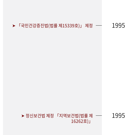
1995
➤ 「국민건강증진법(법률 제15339호)」 제정
1995
➤ 정신보건법 제정 「지역보건법(법률 제
16262호)」