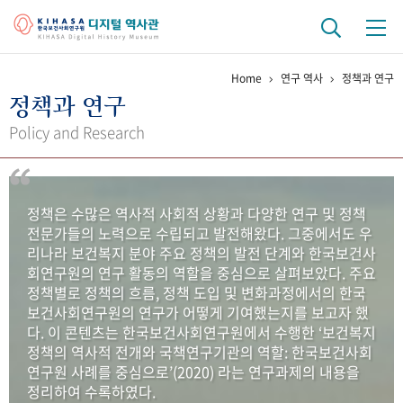
Home
연구 역사
정책과 연구
기관 역사
정책과 연구
걸어온 길
기관 변천사
역대 기관장
연구원 사람들
Policy and Research
연구 역사
정책과 연구
키워드로 보는 연구 역사
연구자들
정책은 수많은 역사적 사회적 상황과 다양한 연구 및 정책
간행물 변천사
전문가들의 노력으로 수립되고 발전해왔다. 그중에서도 우
리나라 보건복지 분야 주요 정책의 발전 단계와 한국보건사
회연구원의 연구 활동의 역할을 중심으로 살펴보았다. 주요
기록물 아카이브
정책별로 정책의 흐름, 정책 도입 및 변화과정에서의 한국
보건사회연구원의 연구가 어떻게 기여했는지를 보고자 했
사진 아카이브
문서 기록물
행정박물
영상 기록물
다. 이 콘텐츠는 한국보건사회연구원에서 수행한 ‘보건복지
정책의 역사적 전개와 국책연구기관의 역할: 한국보건사회
연구원 사례를 중심으로’(2020) 라는 연구과제의 내용을
+1
50
주년 기념
정리하여 수록하였다.