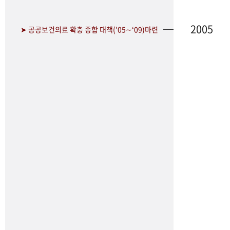
2005
➤ 공공보건의료 확충 종합 대책(’05∼‘09)마련