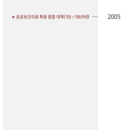
2005
➤ 공공보건의료 확충 종합 대책(’05∼‘09)마련