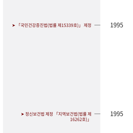
1995
➤ 「국민건강증진법(법률 제15339호)」 제정
1995
➤ 정신보건법 제정 「지역보건법(법률 제
16262호)」