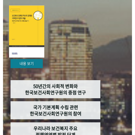
+1
성과 50선
숫자로 보는 50년
50
주년 광장
세계와 함께 한 KIHASA
VR 역사관
내용 보기
50년간의 사회적 변화와
한국보건사회연구원의 중점 연구
국가 기본계획 수립 관련
한국보건사회연구원의 참여
우리나라 보건복지 주요
정책영역별 발전 단계