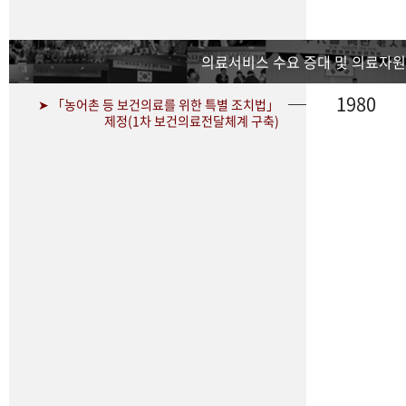
의료서비스 수요 증대 및 의료자원
1980
➤ 「농어촌 등 보건의료를 위한 특별 조치법」
제정(1차 보건의료전달체계 구축)