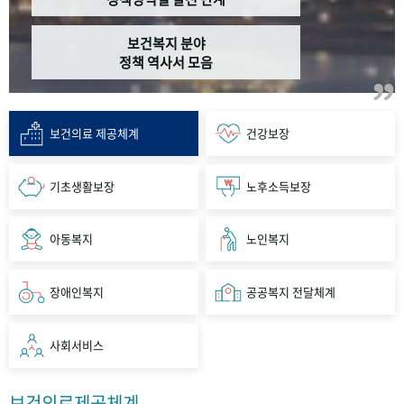
보건복지 분야
정책 역사서 모음
보건의료 제공체계
건강보장
기초생활보장
노후소득보장
아동복지
노인복지
장애인복지
공공복지 전달체계
사회서비스
보건의료제공체계