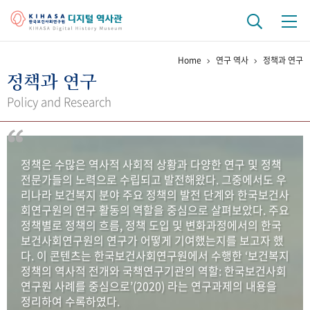
Home
연구 역사
정책과 연구
기관 역사
정책과 연구
걸어온 길
기관 변천사
역대 기관장
연구원 사람들
Policy and Research
연구 역사
정책과 연구
키워드로 보는 연구 역사
연구자들
정책은 수많은 역사적 사회적 상황과 다양한 연구 및 정책
간행물 변천사
전문가들의 노력으로 수립되고 발전해왔다. 그중에서도 우
리나라 보건복지 분야 주요 정책의 발전 단계와 한국보건사
회연구원의 연구 활동의 역할을 중심으로 살펴보았다. 주요
기록물 아카이브
정책별로 정책의 흐름, 정책 도입 및 변화과정에서의 한국
보건사회연구원의 연구가 어떻게 기여했는지를 보고자 했
사진 아카이브
문서 기록물
행정박물
영상 기록물
다. 이 콘텐츠는 한국보건사회연구원에서 수행한 ‘보건복지
정책의 역사적 전개와 국책연구기관의 역할: 한국보건사회
연구원 사례를 중심으로’(2020) 라는 연구과제의 내용을
+1
50
주년 기념
정리하여 수록하였다.