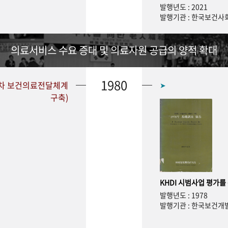
발행년도 : 2021
발행기관 : 한국보건
의료서비스 수요 증대 및 의료자원 공급의 양적 확대
1980
1차 보건의료전달체계
➤
구축)
KHDI 시범사업 평가를
발행년도 : 1978
발행기관 : 한국보건