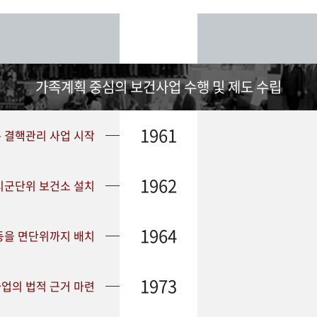
가족계획 중심의 보건사업 수행 및 제도 수립
1961
➤ 결핵관리 사업 시작
1962
 시군단위 보건소 설치
1964
등을 면단위까지 배치
1973
업의 법적 근거 마련