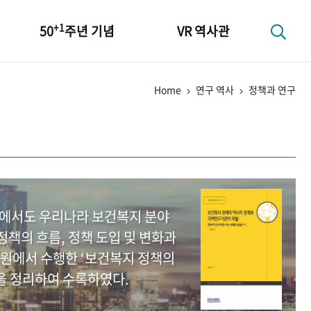
+1
50
주년 기념
VR 역사관
성과 50선
Home
연구 역사
정책과 연구
숫자로 보는 50년
+1
50
주년 광장
세계와 함께 한 KIHASA
중에서도 우리나라 보건복지 분야
책의 흐름, 정책 도입 및 변화과
원에서 수행한 ‘보건복지 정책의
을 정리하여 수록하였다.