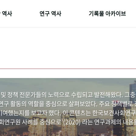
 역사
연구 역사
기록물 아카이브
온 길
정책과 연구
사진 아카이브
 변천사
키워드로 보는 연구 역사
문서 기록물
 기관장
연구자들
행정박물
 사람들
간행물 변천사
영상 기록물
 및 정책 전문가들의 노력으로 수립되고 발전해왔다. 그
구 활동의 역할을 중심으로 살펴보았다. 주요 정책별로 정
여했는지를 보고자 했다. 이 콘텐츠는 한국보건사회연구
연구원 사례를 중심으로’(2020) 라는 연구과제의 내용