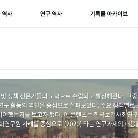
 역사
연구 역사
기록물 아카이브
온 길
정책과 연구
사진 아카이브
 변천사
키워드로 보는 연구 역사
문서 기록물
 기관장
연구자들
행정박물
 사람들
간행물 변천사
영상 기록물
 및 정책 전문가들의 노력으로 수립되고 발전해왔다. 그
구 활동의 역할을 중심으로 살펴보았다. 주요 정책별로 정
여했는지를 보고자 했다. 이 콘텐츠는 한국보건사회연구
연구원 사례를 중심으로’(2020) 라는 연구과제의 내용