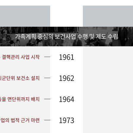
가족계획 중심의 보건사업 수행 및 제도 수립
1961
➤ 결핵관리 사업 시작
1962
 시군단위 보건소 설치
1964
등을 면단위까지 배치
1973
업의 법적 근거 마련