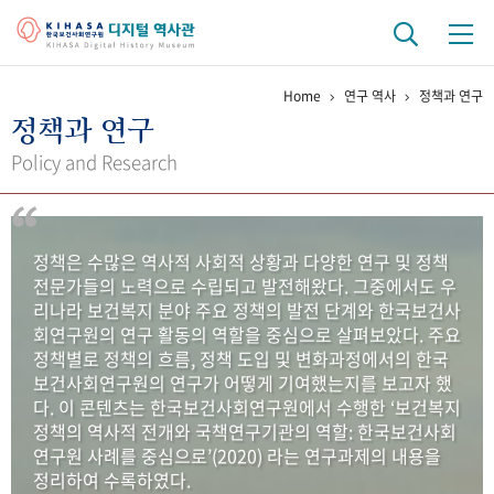
Home
연구 역사
정책과 연구
기관 역사
정책과 연구
걸어온 길
기관 변천사
역대 기관장
연구원 사람들
Policy and Research
연구 역사
정책과 연구
키워드로 보는 연구 역사
연구자들
정책은 수많은 역사적 사회적 상황과 다양한 연구 및 정책
간행물 변천사
전문가들의 노력으로 수립되고 발전해왔다. 그중에서도 우
리나라 보건복지 분야 주요 정책의 발전 단계와 한국보건사
회연구원의 연구 활동의 역할을 중심으로 살펴보았다. 주요
기록물 아카이브
정책별로 정책의 흐름, 정책 도입 및 변화과정에서의 한국
보건사회연구원의 연구가 어떻게 기여했는지를 보고자 했
사진 아카이브
문서 기록물
행정박물
영상 기록물
다. 이 콘텐츠는 한국보건사회연구원에서 수행한 ‘보건복지
정책의 역사적 전개와 국책연구기관의 역할: 한국보건사회
연구원 사례를 중심으로’(2020) 라는 연구과제의 내용을
+1
50
주년 기념
정리하여 수록하였다.