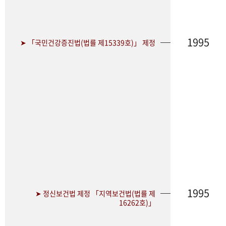
1995
➤ 「국민건강증진법(법률 제15339호)」 제정
1995
➤ 정신보건법 제정 「지역보건법(법률 제
16262호)」