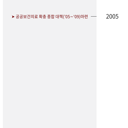
2005
➤ 공공보건의료 확충 종합 대책(’05∼‘09)마련