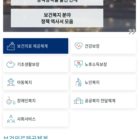
보건복지 분야
정책 역사서 모음
보건의료 제공체계
건강보장
기초생활보장
노후소득보장
아동복지
노인복지
장애인복지
공공복지 전달체계
사회서비스
보건의료제공체계