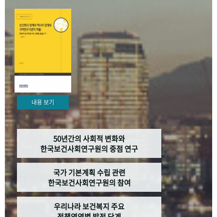
+1
성과 50선
숫자로 보는 50년
50
주년 광장
세계와 함께 한 KIHASA
VR 역사관
내용 보기
50년간의 사회적 변화와
한국보건사회연구원의 중점 연구
국가 기본계획 수립 관련
한국보건사회연구원의 참여
우리나라 보건복지 주요
정책영역별 발전 단계