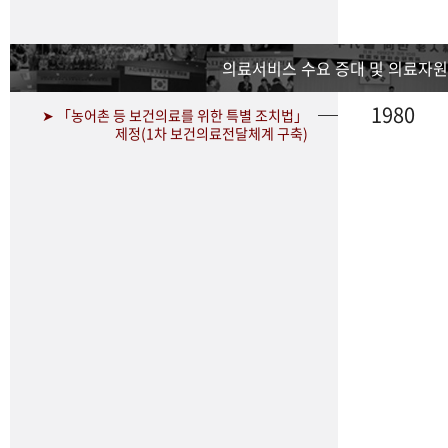
의료서비스 수요 증대 및 의료자원
1980
➤ 「농어촌 등 보건의료를 위한 특별 조치법」
제정(1차 보건의료전달체계 구축)