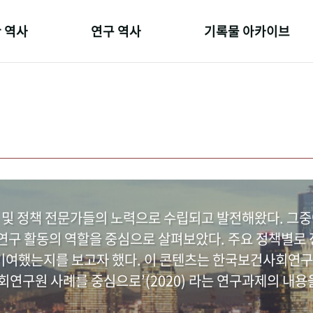
 역사
연구 역사
기록물 아카이브
온 길
정책과 연구
사진 아카이브
 변천사
키워드로 보는 연구 역사
문서 기록물
 기관장
연구자들
행정박물
 사람들
간행물 변천사
영상 기록물
 및 정책 전문가들의 노력으로 수립되고 발전해왔다. 그
구 활동의 역할을 중심으로 살펴보았다. 주요 정책별로 정
여했는지를 보고자 했다. 이 콘텐츠는 한국보건사회연구
연구원 사례를 중심으로’(2020) 라는 연구과제의 내용