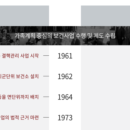
가족계획 중심의 보건사업 수행 및 제도 수립
1961
➤ 결핵관리 사업 시작
1962
 시군단위 보건소 설치
1964
등을 면단위까지 배치
1973
업의 법적 근거 마련