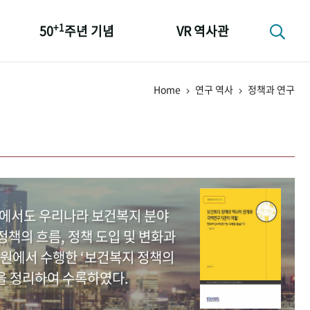
+1
50
주년 기념
VR 역사관
성과 50선
Home
연구 역사
정책과 연구
숫자로 보는 50년
+1
50
주년 광장
세계와 함께 한 KIHASA
중에서도 우리나라 보건복지 분야
책의 흐름, 정책 도입 및 변화과
원에서 수행한 ‘보건복지 정책의
을 정리하여 수록하였다.