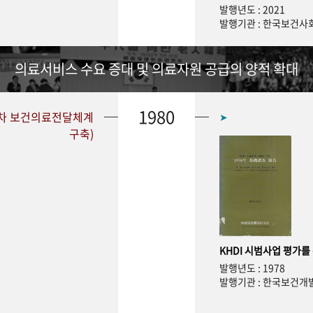
발행년도 : 2021
발행기관 : 한국보건
의료서비스 수요 증대 및 의료자원 공급의 양적 확대
1980
1차 보건의료전달체계
➤
구축)
KHDI 시범사업 평가를
발행년도 : 1978
발행기관 : 한국보건