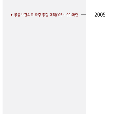
2005
➤ 공공보건의료 확충 종합 대책(’05∼‘09)마련