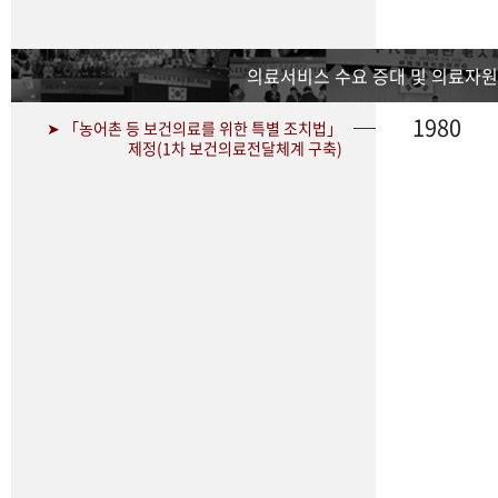
의료서비스 수요 증대 및 의료자원
1980
➤ 「농어촌 등 보건의료를 위한 특별 조치법」
제정(1차 보건의료전달체계 구축)