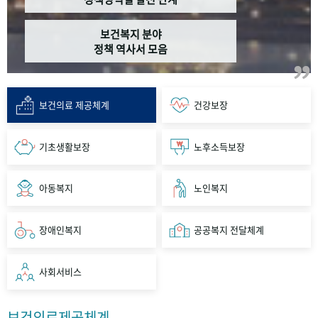
보건복지 분야
정책 역사서 모음
보건의료 제공체계
건강보장
기초생활보장
노후소득보장
아동복지
노인복지
장애인복지
공공복지 전달체계
사회서비스
보건의료제공체계