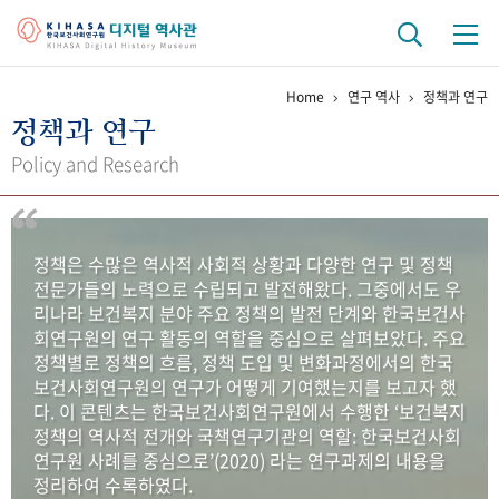
Home
연구 역사
정책과 연구
기관 역사
정책과 연구
걸어온 길
기관 변천사
역대 기관장
연구원 사람들
Policy and Research
연구 역사
정책과 연구
키워드로 보는 연구 역사
연구자들
정책은 수많은 역사적 사회적 상황과 다양한 연구 및 정책
간행물 변천사
전문가들의 노력으로 수립되고 발전해왔다. 그중에서도 우
리나라 보건복지 분야 주요 정책의 발전 단계와 한국보건사
회연구원의 연구 활동의 역할을 중심으로 살펴보았다. 주요
기록물 아카이브
정책별로 정책의 흐름, 정책 도입 및 변화과정에서의 한국
보건사회연구원의 연구가 어떻게 기여했는지를 보고자 했
사진 아카이브
문서 기록물
행정박물
영상 기록물
다. 이 콘텐츠는 한국보건사회연구원에서 수행한 ‘보건복지
정책의 역사적 전개와 국책연구기관의 역할: 한국보건사회
연구원 사례를 중심으로’(2020) 라는 연구과제의 내용을
+1
50
주년 기념
정리하여 수록하였다.