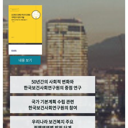
+1
성과 50선
숫자로 보는 50년
50
주년 광장
세계와 함께 한 KIHASA
VR 역사관
내용 보기
50년간의 사회적 변화와
한국보건사회연구원의 중점 연구
국가 기본계획 수립 관련
한국보건사회연구원의 참여
우리나라 보건복지 주요
정책영역별 발전 단계