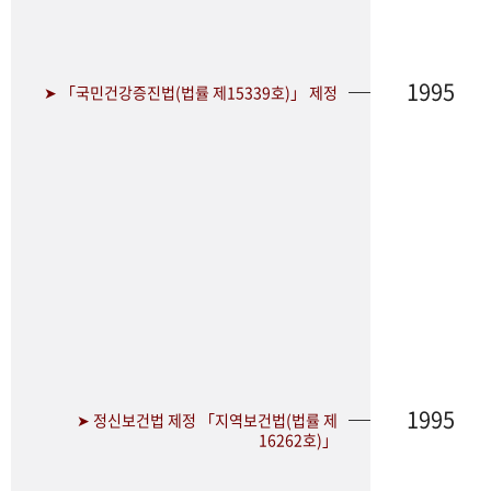
1995
➤ 「국민건강증진법(법률 제15339호)」 제정
1995
➤ 정신보건법 제정 「지역보건법(법률 제
16262호)」