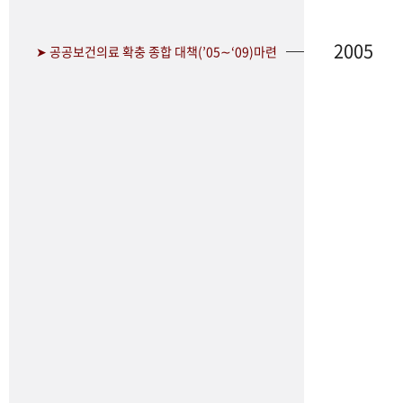
2005
➤ 공공보건의료 확충 종합 대책(’05∼‘09)마련