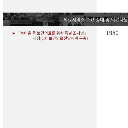
의료서비스 수요 증대 및 의료자원
1980
➤ 「농어촌 등 보건의료를 위한 특별 조치법」
제정(1차 보건의료전달체계 구축)