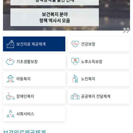
보건복지 분야
정책 역사서 모음
보건의료 제공체계
건강보장
기초생활보장
노후소득보장
아동복지
노인복지
장애인복지
공공복지 전달체계
사회서비스
보건의료제공체계