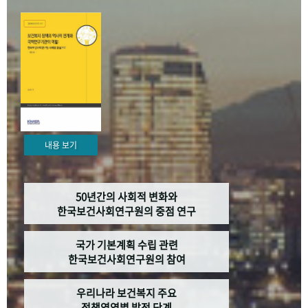
+1
성과 50선
숫자로 보는 50년
50
주년 광장
세계와 함께 한 KIHASA
VR 역사관
내용 보기
50년간의 사회적 변화와
한국보건사회연구원의 중점 연구
국가 기본계획 수립 관련
한국보건사회연구원의 참여
우리나라 보건복지 주요
정책영역별 발전 단계