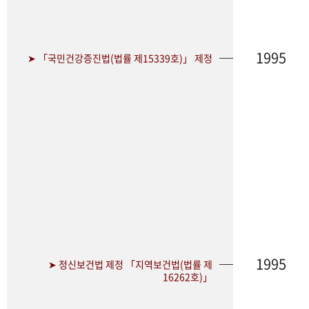
1995
➤ 「국민건강증진법(법률 제15339호)」 제정
1995
➤ 정신보건법 제정 「지역보건법(법률 제
16262호)」