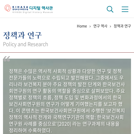
Home
연구 역사
정책과 연구
기관 역사
정책과 연구
걸어온 길
기관 변천사
역대 기관장
연구원 사람들
Policy and Research
연구 역사
정책과 연구
키워드로 보는 연구 역사
연구자들
정책은 수많은 역사적 사회적 상황과 다양한 연구 및 정책
간행물 변천사
전문가들의 노력으로 수립되고 발전해왔다. 그중에서도 우
리나라 보건복지 분야 주요 정책의 발전 단계와 한국보건사
회연구원의 연구 활동의 역할을 중심으로 살펴보았다. 주요
기록물 아카이브
정책별로 정책의 흐름, 정책 도입 및 변화과정에서의 한국
보건사회연구원의 연구가 어떻게 기여했는지를 보고자 했
사진 아카이브
문서 기록물
행정박물
영상 기록물
다. 이 콘텐츠는 한국보건사회연구원에서 수행한 ‘보건복지
정책의 역사적 전개와 국책연구기관의 역할: 한국보건사회
연구원 사례를 중심으로’(2020) 라는 연구과제의 내용을
+1
50
주년 기념
정리하여 수록하였다.