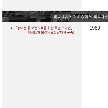
의료서비스 수요 증대 및 의료자원
1980
➤ 「농어촌 등 보건의료를 위한 특별 조치법」
제정(1차 보건의료전달체계 구축)