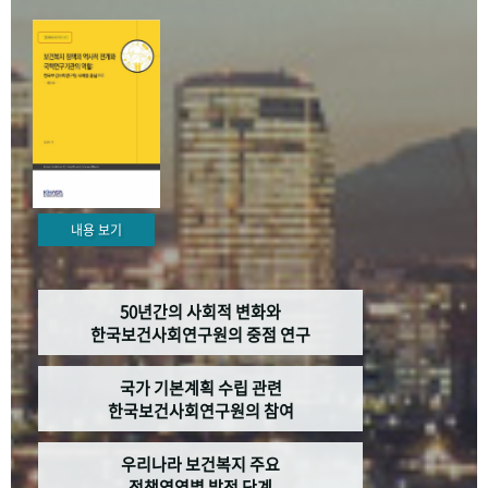
+1
성과 50선
숫자로 보는 50년
50
주년 광장
세계와 함께 한 KIHASA
VR 역사관
내용 보기
50년간의 사회적 변화와
한국보건사회연구원의 중점 연구
국가 기본계획 수립 관련
한국보건사회연구원의 참여
우리나라 보건복지 주요
정책영역별 발전 단계