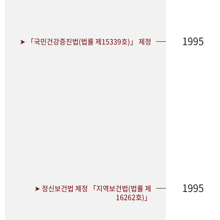
1995
➤ 「국민건강증진법(법률 제15339호)」 제정
1995
➤ 정신보건법 제정 「지역보건법(법률 제
16262호)」