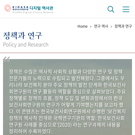
Home
연구 역사
정책과 연구
기관 역사
정책과 연구
걸어온 길
기관 변천사
역대 기관장
연구원 사람들
Policy and Research
연구 역사
정책과 연구
키워드로 보는 연구 역사
연구자들
정책은 수많은 역사적 사회적 상황과 다양한 연구 및 정책
간행물 변천사
전문가들의 노력으로 수립되고 발전해왔다. 그중에서도 우
리나라 보건복지 분야 주요 정책의 발전 단계와 한국보건사
회연구원의 연구 활동의 역할을 중심으로 살펴보았다. 주요
기록물 아카이브
정책별로 정책의 흐름, 정책 도입 및 변화과정에서의 한국
보건사회연구원의 연구가 어떻게 기여했는지를 보고자 했
사진 아카이브
문서 기록물
행정박물
영상 기록물
다. 이 콘텐츠는 한국보건사회연구원에서 수행한 ‘보건복지
정책의 역사적 전개와 국책연구기관의 역할: 한국보건사회
연구원 사례를 중심으로’(2020) 라는 연구과제의 내용을
+1
50
주년 기념
정리하여 수록하였다.