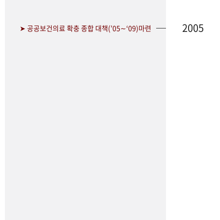
2005
➤ 공공보건의료 확충 종합 대책(’05∼‘09)마련