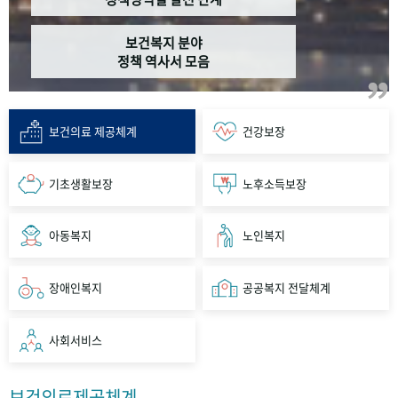
보건복지 분야
정책 역사서 모음
보건의료 제공체계
건강보장
기초생활보장
노후소득보장
아동복지
노인복지
장애인복지
공공복지 전달체계
사회서비스
보건의료제공체계