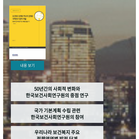
+1
성과 50선
숫자로 보는 50년
50
주년 광장
세계와 함께 한 KIHASA
VR 역사관
내용 보기
50년간의 사회적 변화와
한국보건사회연구원의 중점 연구
국가 기본계획 수립 관련
한국보건사회연구원의 참여
우리나라 보건복지 주요
정책영역별 발전 단계