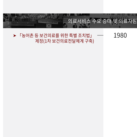
의료서비스 수요 증대 및 의료자원
1980
➤ 「농어촌 등 보건의료를 위한 특별 조치법」
제정(1차 보건의료전달체계 구축)