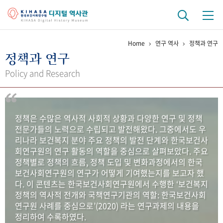
Home
연구 역사
정책과 연구
기관 역사
정책과 연구
걸어온 길
기관 변천사
역대 기관장
연구원 사람들
Policy and Research
연구 역사
정책과 연구
키워드로 보는 연구 역사
연구자들
정책은 수많은 역사적 사회적 상황과 다양한 연구 및 정책
간행물 변천사
전문가들의 노력으로 수립되고 발전해왔다. 그중에서도 우
리나라 보건복지 분야 주요 정책의 발전 단계와 한국보건사
회연구원의 연구 활동의 역할을 중심으로 살펴보았다. 주요
기록물 아카이브
정책별로 정책의 흐름, 정책 도입 및 변화과정에서의 한국
보건사회연구원의 연구가 어떻게 기여했는지를 보고자 했
사진 아카이브
문서 기록물
행정박물
영상 기록물
다. 이 콘텐츠는 한국보건사회연구원에서 수행한 ‘보건복지
정책의 역사적 전개와 국책연구기관의 역할: 한국보건사회
연구원 사례를 중심으로’(2020) 라는 연구과제의 내용을
+1
50
주년 기념
정리하여 수록하였다.