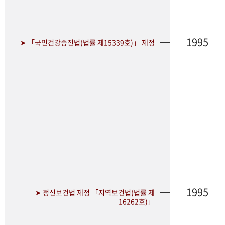
1995
➤ 「국민건강증진법(법률 제15339호)」 제정
1995
➤ 정신보건법 제정 「지역보건법(법률 제
16262호)」