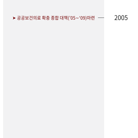
2005
➤ 공공보건의료 확충 종합 대책(’05∼‘09)마련