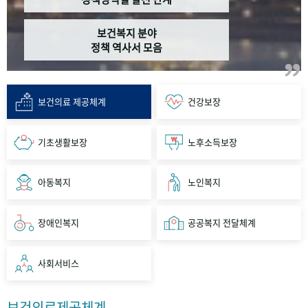
보건복지 분야
정책 역사서 모음
보건의료 제공체계
건강보장
기초생활보장
노후소득보장
아동복지
노인복지
장애인복지
공공복지 전달체계
사회서비스
보건의료제공체계