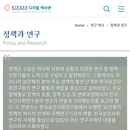
Home
연구 역사
정책과 연구
기관 역사
정책과 연구
걸어온 길
기관 변천사
역대 기관장
연구원 사람들
Policy and Research
연구 역사
정책과 연구
키워드로 보는 연구 역사
연구자들
정책은 수많은 역사적 사회적 상황과 다양한 연구 및 정책
간행물 변천사
전문가들의 노력으로 수립되고 발전해왔다. 그중에서도 우
리나라 보건복지 분야 주요 정책의 발전 단계와 한국보건사
회연구원의 연구 활동의 역할을 중심으로 살펴보았다. 주요
기록물 아카이브
정책별로 정책의 흐름, 정책 도입 및 변화과정에서의 한국
보건사회연구원의 연구가 어떻게 기여했는지를 보고자 했
사진 아카이브
문서 기록물
행정박물
영상 기록물
다. 이 콘텐츠는 한국보건사회연구원에서 수행한 ‘보건복지
정책의 역사적 전개와 국책연구기관의 역할: 한국보건사회
연구원 사례를 중심으로’(2020) 라는 연구과제의 내용을
+1
50
주년 기념
정리하여 수록하였다.