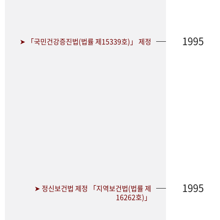
1995
➤ 「국민건강증진법(법률 제15339호)」 제정
1995
➤ 정신보건법 제정 「지역보건법(법률 제
16262호)」