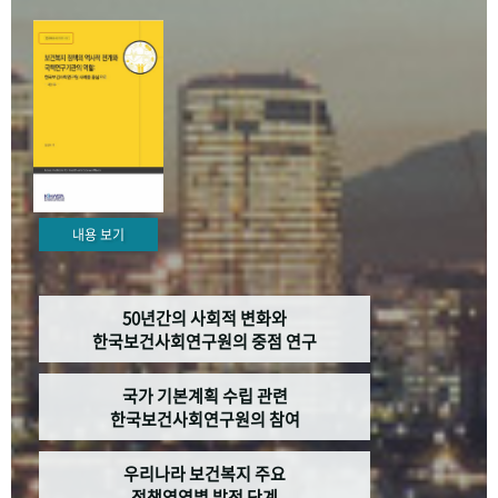
+1
성과 50선
숫자로 보는 50년
50
주년 광장
세계와 함께 한 KIHASA
VR 역사관
내용 보기
50년간의 사회적 변화와
한국보건사회연구원의 중점 연구
국가 기본계획 수립 관련
한국보건사회연구원의 참여
우리나라 보건복지 주요
정책영역별 발전 단계