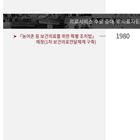
의료서비스 수요 증대 및 의료자원
1980
➤ 「농어촌 등 보건의료를 위한 특별 조치법」
제정(1차 보건의료전달체계 구축)