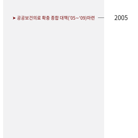
2005
➤ 공공보건의료 확충 종합 대책(’05∼‘09)마련