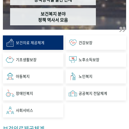
보건복지 분야
정책 역사서 모음
보건의료 제공체계
건강보장
기초생활보장
노후소득보장
아동복지
노인복지
장애인복지
공공복지 전달체계
사회서비스
보건의료제공체계