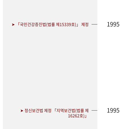
1995
➤ 「국민건강증진법(법률 제15339호)」 제정
1995
➤ 정신보건법 제정 「지역보건법(법률 제
16262호)」