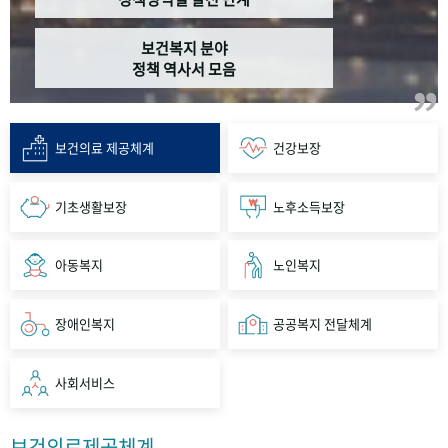
보건복지 분야
정책 역사서 모음
보건의료 제공체계
건강보장
기초생활보장
노후소득보장
아동복지
노인복지
장애인복지
공공복지 전달체계
사회서비스
보건의료제공체계