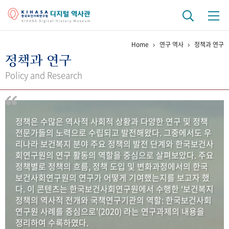
Home
연구 역사
정책과 연구
기관 역사
정책과 연구
걸어온 길
기관 변천사
역대 기관장
연구원 사람들
Policy and Research
연구 역사
정책과 연구
키워드로 보는 연구 역사
연구자들
정책은 수많은 역사적 사회적 상황과 다양한 연구 및 정책
간행물 변천사
전문가들의 노력으로 수립되고 발전해왔다. 그중에서도 우
리나라 보건복지 분야 주요 정책의 발전 단계와 한국보건사
회연구원의 연구 활동의 역할을 중심으로 살펴보았다. 주요
기록물 아카이브
정책별로 정책의 흐름, 정책 도입 및 변화과정에서의 한국
보건사회연구원의 연구가 어떻게 기여했는지를 보고자 했
사진 아카이브
문서 기록물
행정박물
영상 기록물
다. 이 콘텐츠는 한국보건사회연구원에서 수행한 ‘보건복지
정책의 역사적 전개와 국책연구기관의 역할: 한국보건사회
연구원 사례를 중심으로’(2020) 라는 연구과제의 내용을
+1
50
주년 기념
정리하여 수록하였다.