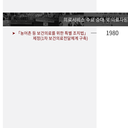
의료서비스 수요 증대 및 의료자원
1980
➤ 「농어촌 등 보건의료를 위한 특별 조치법」
제정(1차 보건의료전달체계 구축)