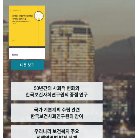
+1
성과 50선
숫자로 보는 50년
50
주년 광장
세계와 함께 한 KIHASA
VR 역사관
내용 보기
50년간의 사회적 변화와
한국보건사회연구원의 중점 연구
국가 기본계획 수립 관련
한국보건사회연구원의 참여
우리나라 보건복지 주요
정책영역별 발전 단계