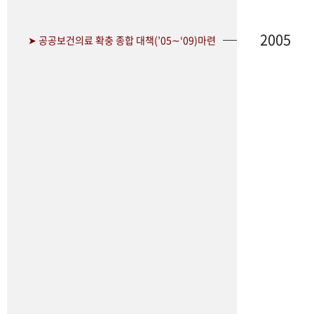
2005
➤ 공공보건의료 확충 종합 대책(’05∼‘09)마련