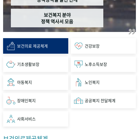
보건복지 분야
정책 역사서 모음
보건의료 제공체계
건강보장
기초생활보장
노후소득보장
아동복지
노인복지
장애인복지
공공복지 전달체계
사회서비스
보건의료제공체계