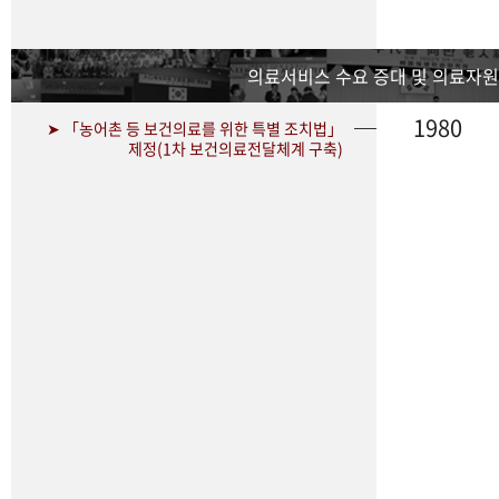
의료서비스 수요 증대 및 의료자원
1980
➤ 「농어촌 등 보건의료를 위한 특별 조치법」
제정(1차 보건의료전달체계 구축)