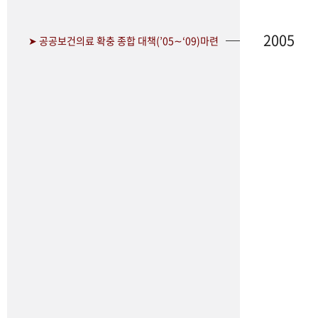
2005
➤ 공공보건의료 확충 종합 대책(’05∼‘09)마련