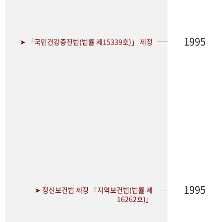
1995
➤ 「국민건강증진법(법률 제15339호)」 제정
1995
➤ 정신보건법 제정 「지역보건법(법률 제
16262호)」