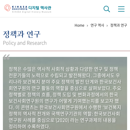
Home
연구 역사
정책과 연구
기관 역사
정책과 연구
걸어온 길
기관 변천사
역대 기관장
연구원 사람들
Policy and Research
연구 역사
정책과 연구
키워드로 보는 연구 역사
연구자들
정책은 수많은 역사적 사회적 상황과 다양한 연구 및 정책
간행물 변천사
전문가들의 노력으로 수립되고 발전해왔다. 그중에서도 우
리나라 보건복지 분야 주요 정책의 발전 단계와 한국보건사
회연구원의 연구 활동의 역할을 중심으로 살펴보았다. 주요
기록물 아카이브
정책별로 정책의 흐름, 정책 도입 및 변화과정에서의 한국
보건사회연구원의 연구가 어떻게 기여했는지를 보고자 했
사진 아카이브
문서 기록물
행정박물
영상 기록물
다. 이 콘텐츠는 한국보건사회연구원에서 수행한 ‘보건복지
정책의 역사적 전개와 국책연구기관의 역할: 한국보건사회
연구원 사례를 중심으로’(2020) 라는 연구과제의 내용을
+1
50
주년 기념
정리하여 수록하였다.