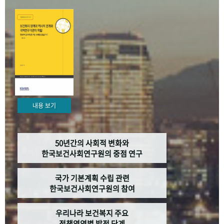
+1
성과 50선
숫자로 보는 50년
50
주년 광장
세계와 함께 한 KIHASA
VR 역사관
내용 보기
50년간의 사회적 변화와
한국보건사회연구원의 중점 연구
국가 기본계획 수립 관련
한국보건사회연구원의 참여
우리나라 보건복지 주요
정책영역별 발전 단계