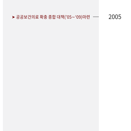
2005
➤ 공공보건의료 확충 종합 대책(’05∼‘09)마련