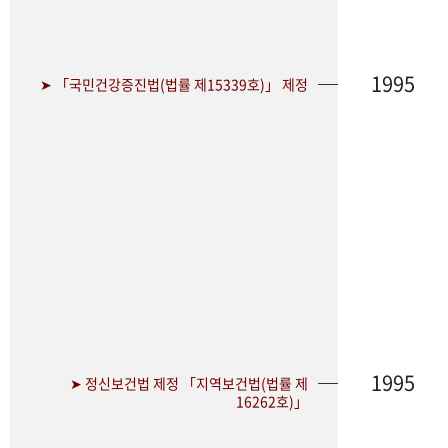
1995
➤ 「국민건강증진법(법률 제15339호)」 제정
1995
➤ 정신보건법 제정 「지역보건법(법률 제
16262호)」