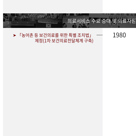
의료서비스 수요 증대 및 의료자원
1980
➤ 「농어촌 등 보건의료를 위한 특별 조치법」
제정(1차 보건의료전달체계 구축)