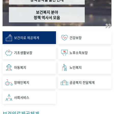
보건복지 분야
정책 역사서 모음
보건의료 제공체계
건강보장
기초생활보장
노후소득보장
아동복지
노인복지
장애인복지
공공복지 전달체계
사회서비스
보건의료제공체계