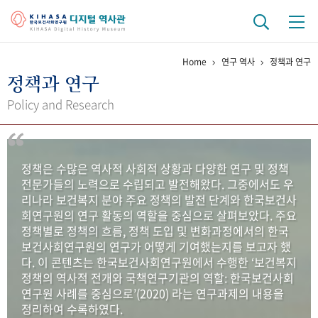
Home
연구 역사
정책과 연구
기관 역사
정책과 연구
걸어온 길
기관 변천사
역대 기관장
연구원 사람들
Policy and Research
연구 역사
정책과 연구
키워드로 보는 연구 역사
연구자들
정책은 수많은 역사적 사회적 상황과 다양한 연구 및 정책
간행물 변천사
전문가들의 노력으로 수립되고 발전해왔다. 그중에서도 우
리나라 보건복지 분야 주요 정책의 발전 단계와 한국보건사
회연구원의 연구 활동의 역할을 중심으로 살펴보았다. 주요
기록물 아카이브
정책별로 정책의 흐름, 정책 도입 및 변화과정에서의 한국
보건사회연구원의 연구가 어떻게 기여했는지를 보고자 했
사진 아카이브
문서 기록물
행정박물
영상 기록물
다. 이 콘텐츠는 한국보건사회연구원에서 수행한 ‘보건복지
정책의 역사적 전개와 국책연구기관의 역할: 한국보건사회
연구원 사례를 중심으로’(2020) 라는 연구과제의 내용을
+1
50
주년 기념
정리하여 수록하였다.