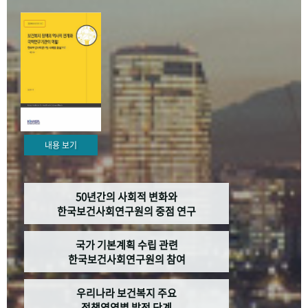
+1
성과 50선
숫자로 보는 50년
50
주년 광장
세계와 함께 한 KIHASA
VR 역사관
내용 보기
50년간의 사회적 변화와
한국보건사회연구원의 중점 연구
국가 기본계획 수립 관련
한국보건사회연구원의 참여
우리나라 보건복지 주요
정책영역별 발전 단계