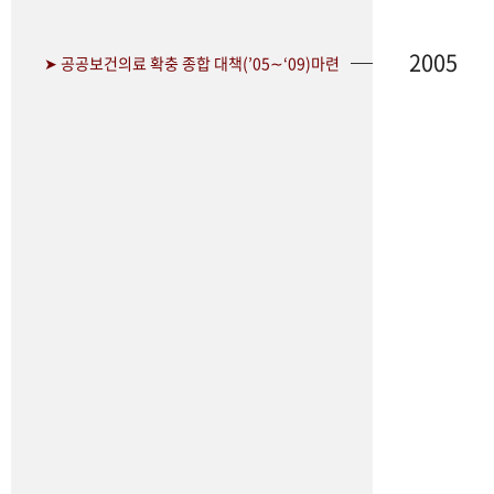
2005
➤ 공공보건의료 확충 종합 대책(’05∼‘09)마련