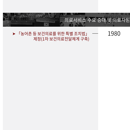
의료서비스 수요 증대 및 의료자원
1980
➤ 「농어촌 등 보건의료를 위한 특별 조치법」
제정(1차 보건의료전달체계 구축)