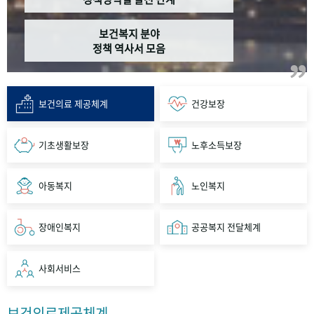
보건복지 분야
정책 역사서 모음
보건의료 제공체계
건강보장
기초생활보장
노후소득보장
아동복지
노인복지
장애인복지
공공복지 전달체계
사회서비스
보건의료제공체계