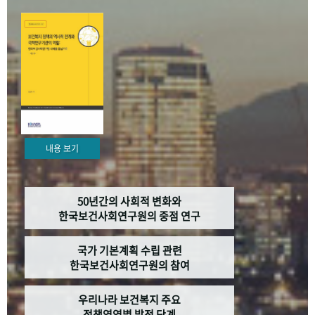
+1
성과 50선
숫자로 보는 50년
50
주년 광장
세계와 함께 한 KIHASA
VR 역사관
내용 보기
50년간의 사회적 변화와
한국보건사회연구원의 중점 연구
국가 기본계획 수립 관련
한국보건사회연구원의 참여
우리나라 보건복지 주요
정책영역별 발전 단계