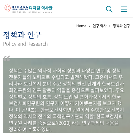
Home
연구 역사
정책과 연구
기관 역사
정책과 연구
걸어온 길
기관 변천사
역대 기관장
연구원 사람들
Policy and Research
연구 역사
정책과 연구
키워드로 보는 연구 역사
연구자들
정책은 수많은 역사적 사회적 상황과 다양한 연구 및 정책
간행물 변천사
전문가들의 노력으로 수립되고 발전해왔다. 그중에서도 우
리나라 보건복지 분야 주요 정책의 발전 단계와 한국보건사
회연구원의 연구 활동의 역할을 중심으로 살펴보았다. 주요
기록물 아카이브
정책별로 정책의 흐름, 정책 도입 및 변화과정에서의 한국
보건사회연구원의 연구가 어떻게 기여했는지를 보고자 했
사진 아카이브
문서 기록물
행정박물
영상 기록물
다. 이 콘텐츠는 한국보건사회연구원에서 수행한 ‘보건복지
정책의 역사적 전개와 국책연구기관의 역할: 한국보건사회
연구원 사례를 중심으로’(2020) 라는 연구과제의 내용을
+1
50
주년 기념
정리하여 수록하였다.