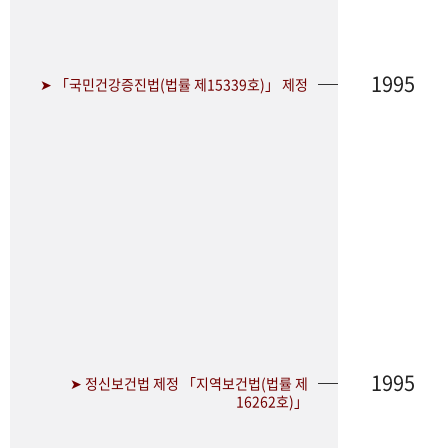
1995
➤ 「국민건강증진법(법률 제15339호)」 제정
1995
➤ 정신보건법 제정 「지역보건법(법률 제
16262호)」