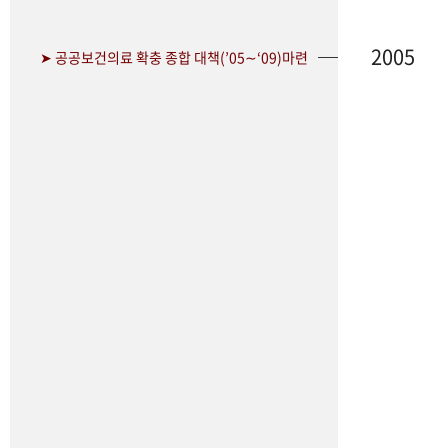
2005
➤ 공공보건의료 확충 종합 대책(’05∼‘09)마련