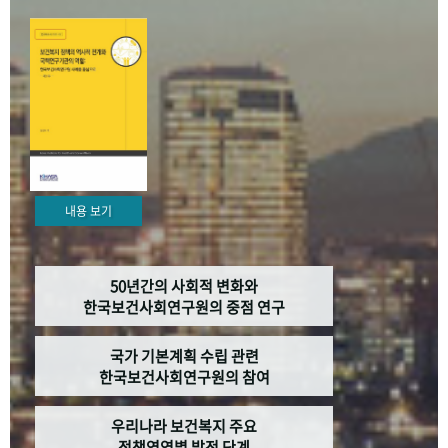
+1
성과 50선
숫자로 보는 50년
50
주년 광장
세계와 함께 한 KIHASA
VR 역사관
내용 보기
50년간의 사회적 변화와
한국보건사회연구원의 중점 연구
국가 기본계획 수립 관련
한국보건사회연구원의 참여
우리나라 보건복지 주요
정책영역별 발전 단계