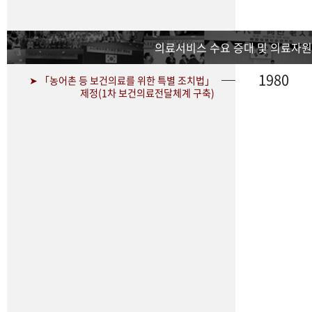
의료서비스 수요 증대 및 의료자원
1980
➤ 「농어촌 등 보건의료를 위한 특별 조치법」
제정(1차 보건의료전달체계 구축)