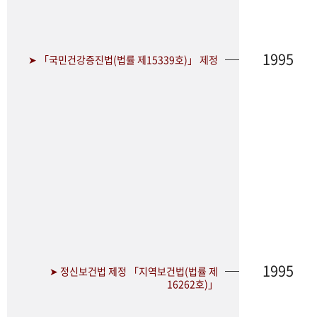
1995
➤ 「국민건강증진법(법률 제15339호)」 제정
1995
➤ 정신보건법 제정 「지역보건법(법률 제
16262호)」