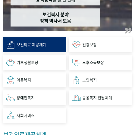
보건복지 분야
정책 역사서 모음
보건의료 제공체계
건강보장
기초생활보장
노후소득보장
아동복지
노인복지
장애인복지
공공복지 전달체계
사회서비스
보건의료제공체계