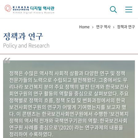
Home
연구 역사
정책과 연구
기관 역사
정책과 연구
걸어온 길
기관 변천사
역대 기관장
연구원 사람들
Policy and Research
연구 역사
정책과 연구
키워드로 보는 연구 역사
연구자들
정책은 수많은 역사적 사회적 상황과 다양한 연구 및 정책
간행물 변천사
전문가들의 노력으로 수립되고 발전해왔다. 그중에서도 우
리나라 보건복지 분야 주요 정책의 발전 단계와 한국보건사
회연구원의 연구 활동의 역할을 중심으로 살펴보았다. 주요
기록물 아카이브
정책별로 정책의 흐름, 정책 도입 및 변화과정에서의 한국
보건사회연구원의 연구가 어떻게 기여했는지를 보고자 했
사진 아카이브
문서 기록물
행정박물
영상 기록물
다. 이 콘텐츠는 한국보건사회연구원에서 수행한 ‘보건복지
정책의 역사적 전개와 국책연구기관의 역할: 한국보건사회
연구원 사례를 중심으로’(2020) 라는 연구과제의 내용을
+1
50
주년 기념
정리하여 수록하였다.