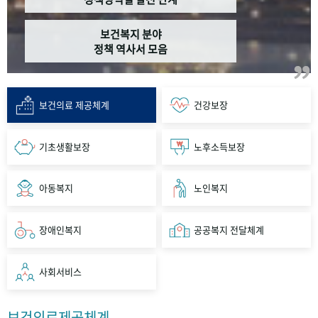
보건복지 분야
정책 역사서 모음
보건의료 제공체계
건강보장
기초생활보장
노후소득보장
아동복지
노인복지
장애인복지
공공복지 전달체계
사회서비스
보건의료제공체계