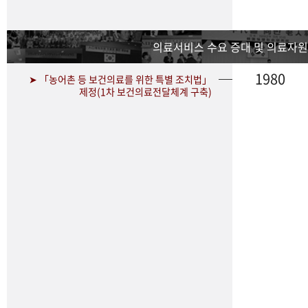
의료서비스 수요 증대 및 의료자원
1980
➤ 「농어촌 등 보건의료를 위한 특별 조치법」
제정(1차 보건의료전달체계 구축)