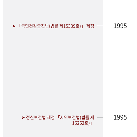
1995
➤ 「국민건강증진법(법률 제15339호)」 제정
1995
➤ 정신보건법 제정 「지역보건법(법률 제
16262호)」