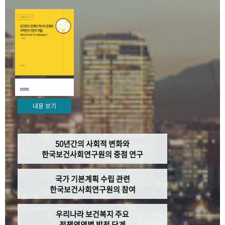
+1
성과 50선
숫자로 보는 50년
50
주년 광장
세계와 함께 한 KIHASA
VR 역사관
내용 보기
50년간의 사회적 변화와
한국보건사회연구원의 중점 연구
국가 기본계획 수립 관련
한국보건사회연구원의 참여
우리나라 보건복지 주요
정책영역별 발전 단계