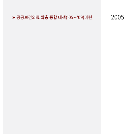
2005
➤ 공공보건의료 확충 종합 대책(’05∼‘09)마련