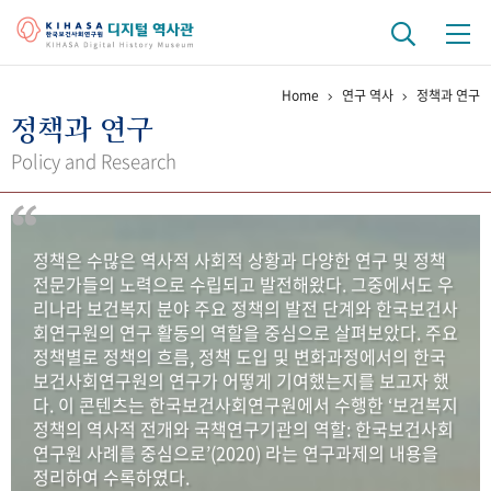
Home
연구 역사
정책과 연구
기관 역사
정책과 연구
걸어온 길
기관 변천사
역대 기관장
연구원 사람들
Policy and Research
연구 역사
정책과 연구
키워드로 보는 연구 역사
연구자들
정책은 수많은 역사적 사회적 상황과 다양한 연구 및 정책
간행물 변천사
전문가들의 노력으로 수립되고 발전해왔다. 그중에서도 우
리나라 보건복지 분야 주요 정책의 발전 단계와 한국보건사
회연구원의 연구 활동의 역할을 중심으로 살펴보았다. 주요
기록물 아카이브
정책별로 정책의 흐름, 정책 도입 및 변화과정에서의 한국
보건사회연구원의 연구가 어떻게 기여했는지를 보고자 했
사진 아카이브
문서 기록물
행정박물
영상 기록물
다. 이 콘텐츠는 한국보건사회연구원에서 수행한 ‘보건복지
정책의 역사적 전개와 국책연구기관의 역할: 한국보건사회
연구원 사례를 중심으로’(2020) 라는 연구과제의 내용을
+1
50
주년 기념
정리하여 수록하였다.