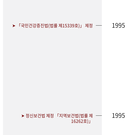
1995
➤ 「국민건강증진법(법률 제15339호)」 제정
1995
➤ 정신보건법 제정 「지역보건법(법률 제
16262호)」