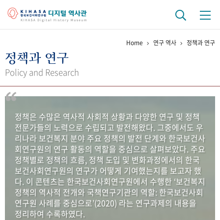
Home
연구 역사
정책과 연구
기관 역사
정책과 연구
걸어온 길
기관 변천사
역대 기관장
연구원 사람들
Policy and Research
연구 역사
정책과 연구
키워드로 보는 연구 역사
연구자들
정책은 수많은 역사적 사회적 상황과 다양한 연구 및 정책
간행물 변천사
전문가들의 노력으로 수립되고 발전해왔다. 그중에서도 우
리나라 보건복지 분야 주요 정책의 발전 단계와 한국보건사
회연구원의 연구 활동의 역할을 중심으로 살펴보았다. 주요
기록물 아카이브
정책별로 정책의 흐름, 정책 도입 및 변화과정에서의 한국
보건사회연구원의 연구가 어떻게 기여했는지를 보고자 했
사진 아카이브
문서 기록물
행정박물
영상 기록물
다. 이 콘텐츠는 한국보건사회연구원에서 수행한 ‘보건복지
정책의 역사적 전개와 국책연구기관의 역할: 한국보건사회
연구원 사례를 중심으로’(2020) 라는 연구과제의 내용을
+1
50
주년 기념
정리하여 수록하였다.