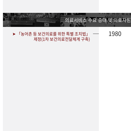
의료서비스 수요 증대 및 의료자원
1980
➤ 「농어촌 등 보건의료를 위한 특별 조치법」
제정(1차 보건의료전달체계 구축)