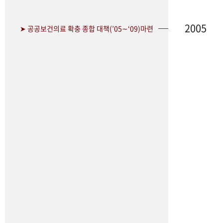
2005
➤ 공공보건의료 확충 종합 대책(’05∼‘09)마련