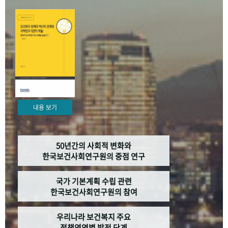
+1
성과 50선
숫자로 보는 50년
50
주년 광장
세계와 함께 한 KIHASA
VR 역사관
내용 보기
50년간의 사회적 변화와
한국보건사회연구원의 중점 연구
국가 기본계획 수립 관련
한국보건사회연구원의 참여
우리나라 보건복지 주요
정책영역별 발전 단계