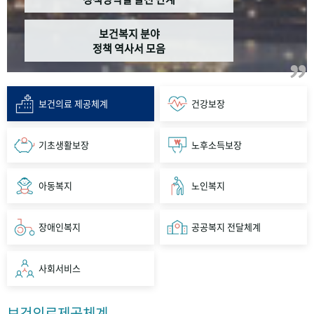
보건복지 분야
정책 역사서 모음
보건의료 제공체계
건강보장
기초생활보장
노후소득보장
아동복지
노인복지
장애인복지
공공복지 전달체계
사회서비스
보건의료제공체계