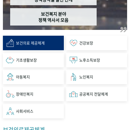
보건복지 분야
정책 역사서 모음
보건의료 제공체계
건강보장
기초생활보장
노후소득보장
아동복지
노인복지
장애인복지
공공복지 전달체계
사회서비스
보건의료제공체계