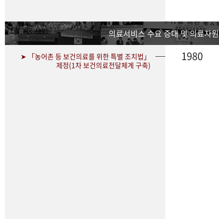
의료서비스 수요 증대 및 의료자원
1980
➤ 「농어촌 등 보건의료를 위한 특별 조치법」
제정(1차 보건의료전달체계 구축)