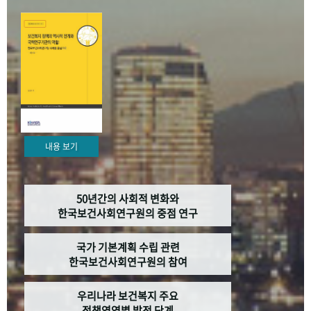
+1
성과 50선
숫자로 보는 50년
50
주년 광장
세계와 함께 한 KIHASA
VR 역사관
내용 보기
50년간의 사회적 변화와
한국보건사회연구원의 중점 연구
국가 기본계획 수립 관련
한국보건사회연구원의 참여
우리나라 보건복지 주요
정책영역별 발전 단계