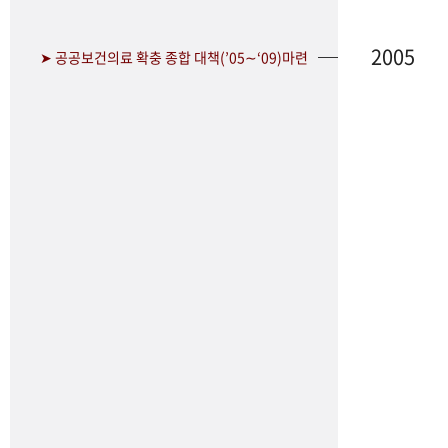
2005
➤ 공공보건의료 확충 종합 대책(’05∼‘09)마련