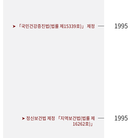
1995
➤ 「국민건강증진법(법률 제15339호)」 제정
1995
➤ 정신보건법 제정 「지역보건법(법률 제
16262호)」