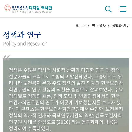
Home
연구 역사
정책과 연구
기관 역사
정책과 연구
걸어온 길
기관 변천사
역대 기관장
연구원 사람들
Policy and Research
연구 역사
정책과 연구
키워드로 보는 연구 역사
연구자들
정책은 수많은 역사적 사회적 상황과 다양한 연구 및 정책
간행물 변천사
전문가들의 노력으로 수립되고 발전해왔다. 그중에서도 우
리나라 보건복지 분야 주요 정책의 발전 단계와 한국보건사
회연구원의 연구 활동의 역할을 중심으로 살펴보았다. 주요
기록물 아카이브
정책별로 정책의 흐름, 정책 도입 및 변화과정에서의 한국
보건사회연구원의 연구가 어떻게 기여했는지를 보고자 했
사진 아카이브
문서 기록물
행정박물
영상 기록물
다. 이 콘텐츠는 한국보건사회연구원에서 수행한 ‘보건복지
정책의 역사적 전개와 국책연구기관의 역할: 한국보건사회
연구원 사례를 중심으로’(2020) 라는 연구과제의 내용을
+1
50
주년 기념
정리하여 수록하였다.