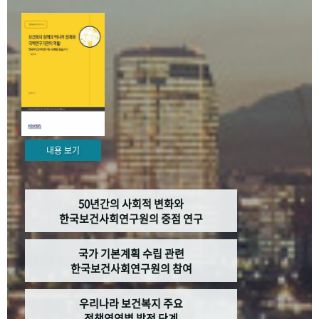
+1
성과 50선
숫자로 보는 50년
50
주년 광장
세계와 함께 한 KIHASA
VR 역사관
내용 보기
50년간의 사회적 변화와
한국보건사회연구원의 중점 연구
국가 기본계획 수립 관련
한국보건사회연구원의 참여
우리나라 보건복지 주요
정책영역별 발전 단계