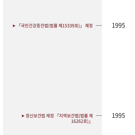
1995
➤ 「국민건강증진법(법률 제15339호)」 제정
1995
➤ 정신보건법 제정 「지역보건법(법률 제
16262호)」