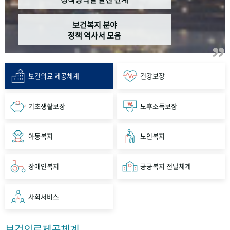
보건복지 분야
정책 역사서 모음
보건의료 제공체계
건강보장
기초생활보장
노후소득보장
아동복지
노인복지
장애인복지
공공복지 전달체계
사회서비스
보건의료제공체계