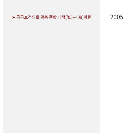
2005
➤ 공공보건의료 확충 종합 대책(’05∼‘09)마련