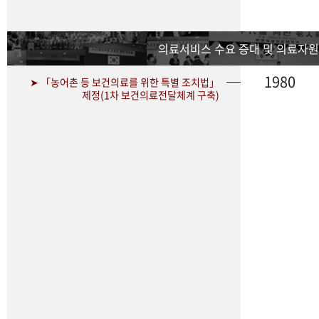
의료서비스 수요 증대 및 의료자원
1980
➤ 「농어촌 등 보건의료를 위한 특별 조치법」
제정(1차 보건의료전달체계 구축)