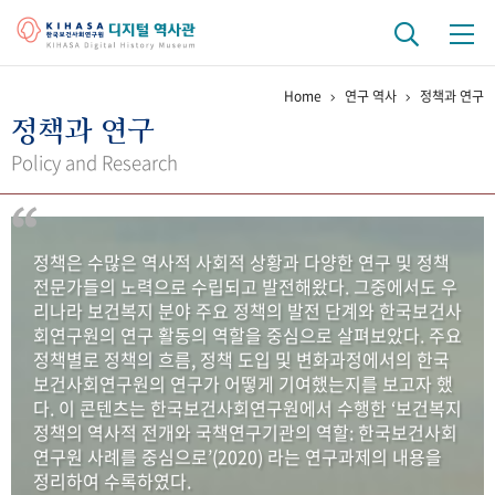
Home
연구 역사
정책과 연구
기관 역사
정책과 연구
걸어온 길
기관 변천사
역대 기관장
연구원 사람들
Policy and Research
연구 역사
정책과 연구
키워드로 보는 연구 역사
연구자들
정책은 수많은 역사적 사회적 상황과 다양한 연구 및 정책
간행물 변천사
전문가들의 노력으로 수립되고 발전해왔다. 그중에서도 우
리나라 보건복지 분야 주요 정책의 발전 단계와 한국보건사
회연구원의 연구 활동의 역할을 중심으로 살펴보았다. 주요
기록물 아카이브
정책별로 정책의 흐름, 정책 도입 및 변화과정에서의 한국
보건사회연구원의 연구가 어떻게 기여했는지를 보고자 했
사진 아카이브
문서 기록물
행정박물
영상 기록물
다. 이 콘텐츠는 한국보건사회연구원에서 수행한 ‘보건복지
정책의 역사적 전개와 국책연구기관의 역할: 한국보건사회
연구원 사례를 중심으로’(2020) 라는 연구과제의 내용을
+1
50
주년 기념
정리하여 수록하였다.