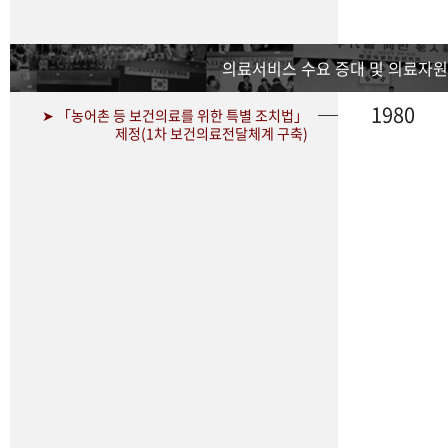
의료서비스 수요 증대 및 의료자원
1980
➤ 「농어촌 등 보건의료를 위한 특별 조치법」
제정(1차 보건의료전달체계 구축)