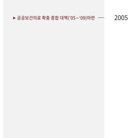
2005
➤ 공공보건의료 확충 종합 대책(’05∼‘09)마련