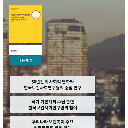
+1
성과 50선
숫자로 보는 50년
50
주년 광장
세계와 함께 한 KIHASA
VR 역사관
내용 보기
50년간의 사회적 변화와
한국보건사회연구원의 중점 연구
국가 기본계획 수립 관련
한국보건사회연구원의 참여
우리나라 보건복지 주요
정책영역별 발전 단계