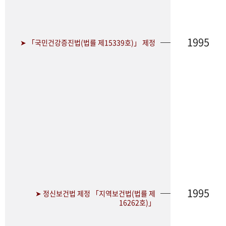
1995
➤ 「국민건강증진법(법률 제15339호)」 제정
1995
➤ 정신보건법 제정 「지역보건법(법률 제
16262호)」