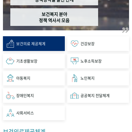
보건복지 분야
정책 역사서 모음
보건의료 제공체계
건강보장
기초생활보장
노후소득보장
아동복지
노인복지
장애인복지
공공복지 전달체계
사회서비스
보건의료제공체계