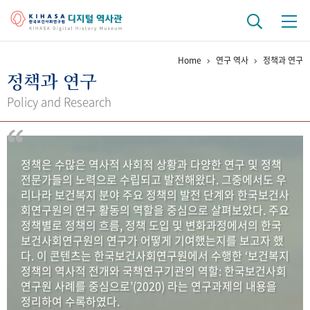
Home
연구 역사
정책과 연구
기관 역사
정책과 연구
걸어온 길
기관 변천사
역대 기관장
연구원 사람들
Policy and Research
연구 역사
정책과 연구
키워드로 보는 연구 역사
연구자들
정책은 수많은 역사적 사회적 상황과 다양한 연구 및 정책
간행물 변천사
전문가들의 노력으로 수립되고 발전해왔다. 그중에서도 우
리나라 보건복지 분야 주요 정책의 발전 단계와 한국보건사
회연구원의 연구 활동의 역할을 중심으로 살펴보았다. 주요
기록물 아카이브
정책별로 정책의 흐름, 정책 도입 및 변화과정에서의 한국
보건사회연구원의 연구가 어떻게 기여했는지를 보고자 했
사진 아카이브
문서 기록물
행정박물
영상 기록물
다. 이 콘텐츠는 한국보건사회연구원에서 수행한 ‘보건복지
정책의 역사적 전개와 국책연구기관의 역할: 한국보건사회
연구원 사례를 중심으로’(2020) 라는 연구과제의 내용을
+1
50
주년 기념
정리하여 수록하였다.