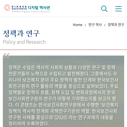
Home
연구 역사
정책과 연구
기관 역사
정책과 연구
걸어온 길
기관 변천사
역대 기관장
연구원 사람들
Policy and Research
연구 역사
정책과 연구
키워드로 보는 연구 역사
연구자들
정책은 수많은 역사적 사회적 상황과 다양한 연구 및 정책
간행물 변천사
전문가들의 노력으로 수립되고 발전해왔다. 그중에서도 우
리나라 보건복지 분야 주요 정책의 발전 단계와 한국보건사
회연구원의 연구 활동의 역할을 중심으로 살펴보았다. 주요
기록물 아카이브
정책별로 정책의 흐름, 정책 도입 및 변화과정에서의 한국
보건사회연구원의 연구가 어떻게 기여했는지를 보고자 했
사진 아카이브
문서 기록물
행정박물
영상 기록물
다. 이 콘텐츠는 한국보건사회연구원에서 수행한 ‘보건복지
정책의 역사적 전개와 국책연구기관의 역할: 한국보건사회
연구원 사례를 중심으로’(2020) 라는 연구과제의 내용을
+1
50
주년 기념
정리하여 수록하였다.