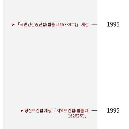
1995
➤ 「국민건강증진법(법률 제15339호)」 제정
1995
➤ 정신보건법 제정 「지역보건법(법률 제
16262호)」