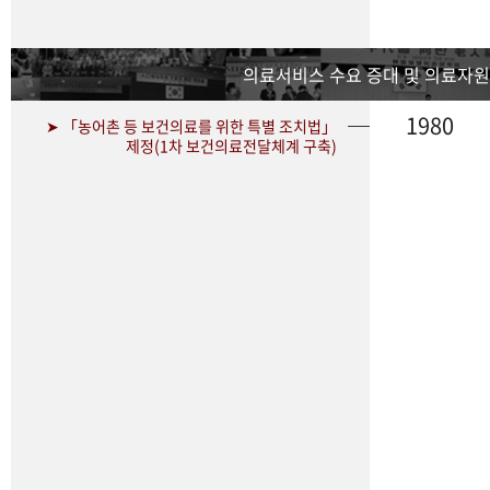
의료서비스 수요 증대 및 의료자원
1980
➤ 「농어촌 등 보건의료를 위한 특별 조치법」
제정(1차 보건의료전달체계 구축)