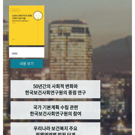
+1
성과 50선
숫자로 보는 50년
50
주년 광장
세계와 함께 한 KIHASA
VR 역사관
내용 보기
50년간의 사회적 변화와
한국보건사회연구원의 중점 연구
국가 기본계획 수립 관련
한국보건사회연구원의 참여
우리나라 보건복지 주요
정책영역별 발전 단계