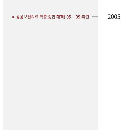
2005
➤ 공공보건의료 확충 종합 대책(’05∼‘09)마련