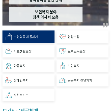
보건복지 분야
정책 역사서 모음
보건의료 제공체계
건강보장
기초생활보장
노후소득보장
아동복지
노인복지
장애인복지
공공복지 전달체계
사회서비스
보건의료제공체계