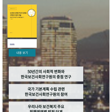
+1
성과 50선
숫자로 보는 50년
50
주년 광장
세계와 함께 한 KIHASA
VR 역사관
내용 보기
50년간의 사회적 변화와
한국보건사회연구원의 중점 연구
국가 기본계획 수립 관련
한국보건사회연구원의 참여
우리나라 보건복지 주요
정책영역별 발전 단계