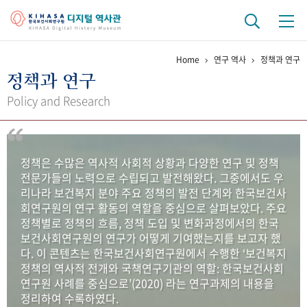
Home
연구 역사
정책과 연구
기관 역사
정책과 연구
걸어온 길
기관 변천사
역대 기관장
연구원 사람들
Policy and Research
연구 역사
정책과 연구
키워드로 보는 연구 역사
연구자들
정책은 수많은 역사적 사회적 상황과 다양한 연구 및 정책
간행물 변천사
전문가들의 노력으로 수립되고 발전해왔다. 그중에서도 우
리나라 보건복지 분야 주요 정책의 발전 단계와 한국보건사
회연구원의 연구 활동의 역할을 중심으로 살펴보았다. 주요
기록물 아카이브
정책별로 정책의 흐름, 정책 도입 및 변화과정에서의 한국
보건사회연구원의 연구가 어떻게 기여했는지를 보고자 했
사진 아카이브
문서 기록물
행정박물
영상 기록물
다. 이 콘텐츠는 한국보건사회연구원에서 수행한 ‘보건복지
정책의 역사적 전개와 국책연구기관의 역할: 한국보건사회
연구원 사례를 중심으로’(2020) 라는 연구과제의 내용을
+1
50
주년 기념
정리하여 수록하였다.