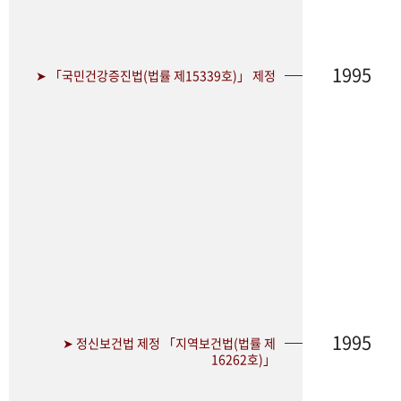
1995
➤ 「국민건강증진법(법률 제15339호)」 제정
1995
➤ 정신보건법 제정 「지역보건법(법률 제
16262호)」