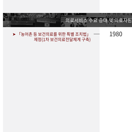
의료서비스 수요 증대 및 의료자원
1980
➤ 「농어촌 등 보건의료를 위한 특별 조치법」
제정(1차 보건의료전달체계 구축)