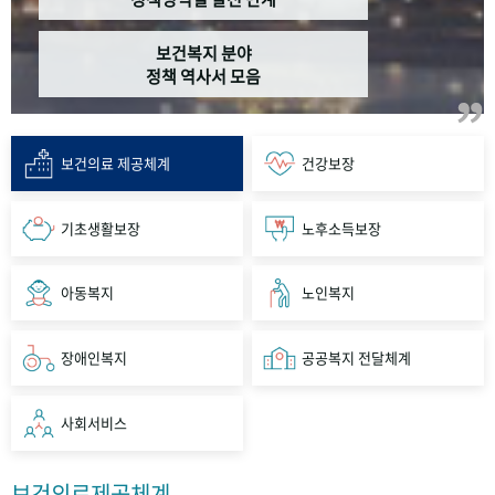
보건복지 분야
정책 역사서 모음
보건의료 제공체계
건강보장
기초생활보장
노후소득보장
아동복지
노인복지
장애인복지
공공복지 전달체계
사회서비스
보건의료제공체계