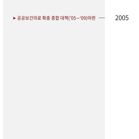
2005
➤ 공공보건의료 확충 종합 대책(’05∼‘09)마련