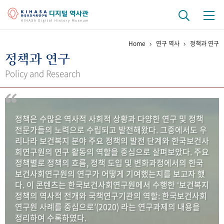
Home
연구 역사
정책과 연구
기관 역사
정책과 연구
걸어온 길
기관 변천사
역대 기관장
연구원 사람들
Policy and Research
연구 역사
정책과 연구
키워드로 보는 연구 역사
연구자들
정책은 수많은 역사적 사회적 상황과 다양한 연구 및 정책
간행물 변천사
전문가들의 노력으로 수립되고 발전해왔다. 그중에서도 우
리나라 보건복지 분야 주요 정책의 발전 단계와 한국보건사
회연구원의 연구 활동의 역할을 중심으로 살펴보았다. 주요
기록물 아카이브
정책별로 정책의 흐름, 정책 도입 및 변화과정에서의 한국
보건사회연구원의 연구가 어떻게 기여했는지를 보고자 했
사진 아카이브
문서 기록물
행정박물
영상 기록물
다. 이 콘텐츠는 한국보건사회연구원에서 수행한 ‘보건복지
정책의 역사적 전개와 국책연구기관의 역할: 한국보건사회
연구원 사례를 중심으로’(2020) 라는 연구과제의 내용을
+1
50
주년 기념
정리하여 수록하였다.