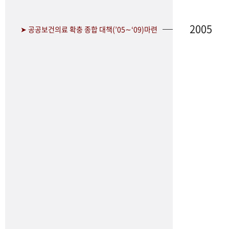
2005
➤ 공공보건의료 확충 종합 대책(’05∼‘09)마련