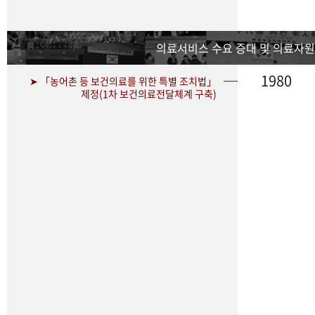
의료서비스 수요 증대 및 의료자원
1980
➤ 「농어촌 등 보건의료를 위한 특별 조치법」
제정(1차 보건의료전달체계 구축)