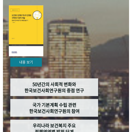
+1
성과 50선
숫자로 보는 50년
50
주년 광장
세계와 함께 한 KIHASA
VR 역사관
내용 보기
50년간의 사회적 변화와
한국보건사회연구원의 중점 연구
국가 기본계획 수립 관련
한국보건사회연구원의 참여
우리나라 보건복지 주요
정책영역별 발전 단계