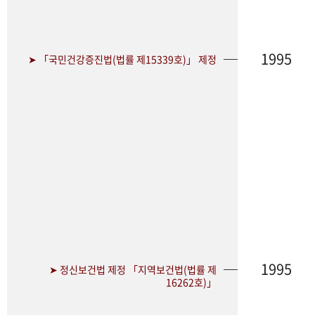
1995
➤ 「국민건강증진법(법률 제15339호)」 제정
1995
➤ 정신보건법 제정 「지역보건법(법률 제
16262호)」