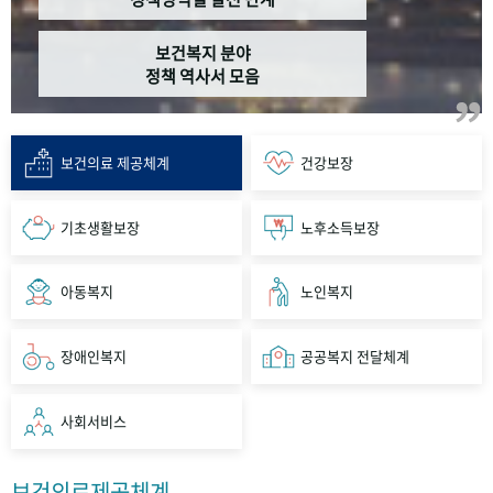
보건복지 분야
정책 역사서 모음
보건의료 제공체계
건강보장
기초생활보장
노후소득보장
아동복지
노인복지
장애인복지
공공복지 전달체계
사회서비스
보건의료제공체계