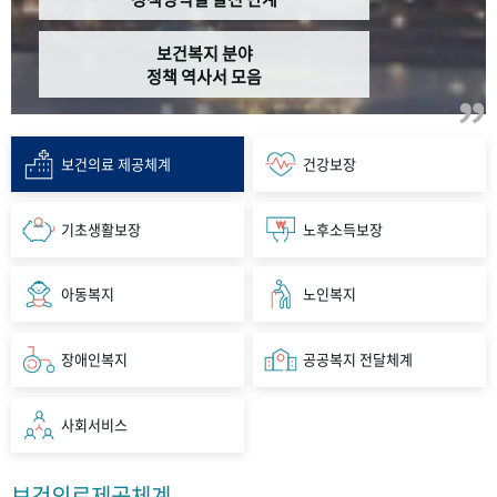
보건복지 분야
정책 역사서 모음
보건의료 제공체계
건강보장
기초생활보장
노후소득보장
아동복지
노인복지
장애인복지
공공복지 전달체계
사회서비스
보건의료제공체계