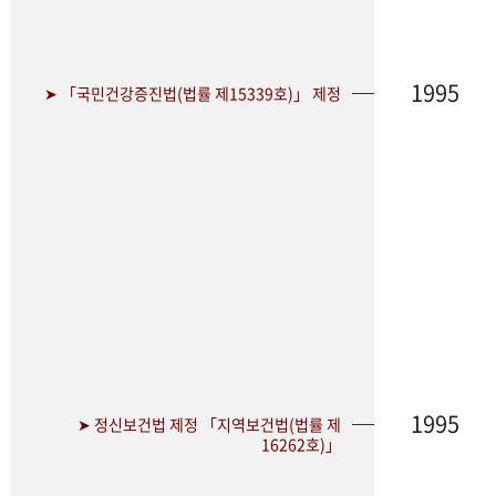
1995
➤ 「국민건강증진법(법률 제15339호)」 제정
1995
➤ 정신보건법 제정 「지역보건법(법률 제
16262호)」