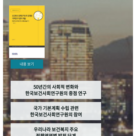
+1
성과 50선
숫자로 보는 50년
50
주년 광장
세계와 함께 한 KIHASA
VR 역사관
내용 보기
50년간의 사회적 변화와
한국보건사회연구원의 중점 연구
국가 기본계획 수립 관련
한국보건사회연구원의 참여
우리나라 보건복지 주요
정책영역별 발전 단계