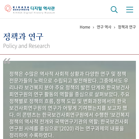
Home
연구 역사
정책과 연구
기관 역사
정책과 연구
걸어온 길
기관 변천사
역대 기관장
연구원 사람들
Policy and Research
연구 역사
정책과 연구
키워드로 보는 연구 역사
연구자들
정책은 수많은 역사적 사회적 상황과 다양한 연구 및 정책
간행물 변천사
전문가들의 노력으로 수립되고 발전해왔다. 그중에서도 우
리나라 보건복지 분야 주요 정책의 발전 단계와 한국보건사
회연구원의 연구 활동의 역할을 중심으로 살펴보았다. 주요
기록물 아카이브
정책별로 정책의 흐름, 정책 도입 및 변화과정에서의 한국
보건사회연구원의 연구가 어떻게 기여했는지를 보고자 했
사진 아카이브
문서 기록물
행정박물
영상 기록물
다. 이 콘텐츠는 한국보건사회연구원에서 수행한 ‘보건복지
정책의 역사적 전개와 국책연구기관의 역할: 한국보건사회
연구원 사례를 중심으로’(2020) 라는 연구과제의 내용을
+1
50
주년 기념
정리하여 수록하였다.