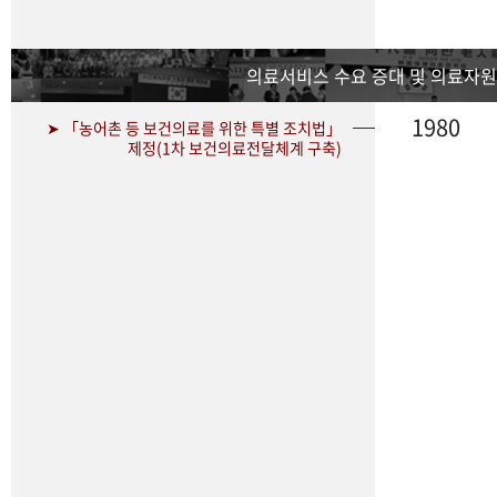
의료서비스 수요 증대 및 의료자원
1980
➤ 「농어촌 등 보건의료를 위한 특별 조치법」
제정(1차 보건의료전달체계 구축)