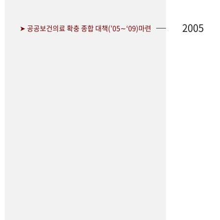
2005
➤ 공공보건의료 확충 종합 대책(’05∼‘09)마련