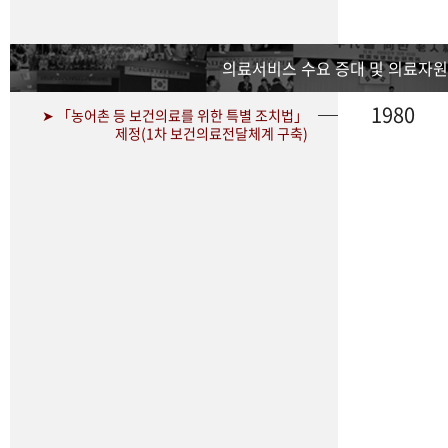
의료서비스 수요 증대 및 의료자원
1980
➤ 「농어촌 등 보건의료를 위한 특별 조치법」
제정(1차 보건의료전달체계 구축)