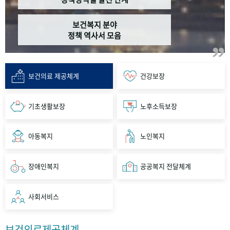
보건복지 분야
정책 역사서 모음
보건의료 제공체계
건강보장
기초생활보장
노후소득보장
아동복지
노인복지
장애인복지
공공복지 전달체계
사회서비스
보건의료제공체계