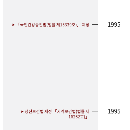
1995
➤ 「국민건강증진법(법률 제15339호)」 제정
1995
➤ 정신보건법 제정 「지역보건법(법률 제
16262호)」