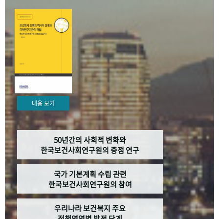
+1
성과 50선
숫자로 보는 50년
50
주년 광장
세계와 함께 한 KIHASA
VR 역사관
내용 보기
50년간의 사회적 변화와
한국보건사회연구원의 중점 연구
국가 기본계획 수립 관련
한국보건사회연구원의 참여
우리나라 보건복지 주요
정책영역별 발전 단계