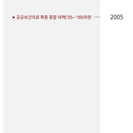
2005
➤ 공공보건의료 확충 종합 대책(’05∼‘09)마련