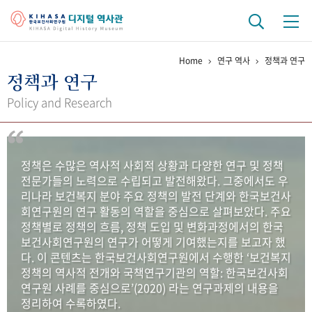
Home
연구 역사
정책과 연구
기관 역사
정책과 연구
걸어온 길
기관 변천사
역대 기관장
연구원 사람들
Policy and Research
연구 역사
정책과 연구
키워드로 보는 연구 역사
연구자들
정책은 수많은 역사적 사회적 상황과 다양한 연구 및 정책
간행물 변천사
전문가들의 노력으로 수립되고 발전해왔다. 그중에서도 우
리나라 보건복지 분야 주요 정책의 발전 단계와 한국보건사
회연구원의 연구 활동의 역할을 중심으로 살펴보았다. 주요
기록물 아카이브
정책별로 정책의 흐름, 정책 도입 및 변화과정에서의 한국
보건사회연구원의 연구가 어떻게 기여했는지를 보고자 했
사진 아카이브
문서 기록물
행정박물
영상 기록물
다. 이 콘텐츠는 한국보건사회연구원에서 수행한 ‘보건복지
정책의 역사적 전개와 국책연구기관의 역할: 한국보건사회
연구원 사례를 중심으로’(2020) 라는 연구과제의 내용을
+1
50
주년 기념
정리하여 수록하였다.