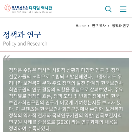
Home
연구 역사
정책과 연구
기관 역사
정책과 연구
걸어온 길
기관 변천사
역대 기관장
연구원 사람들
Policy and Research
연구 역사
정책과 연구
키워드로 보는 연구 역사
연구자들
정책은 수많은 역사적 사회적 상황과 다양한 연구 및 정책
간행물 변천사
전문가들의 노력으로 수립되고 발전해왔다. 그중에서도 우
리나라 보건복지 분야 주요 정책의 발전 단계와 한국보건사
회연구원의 연구 활동의 역할을 중심으로 살펴보았다. 주요
기록물 아카이브
정책별로 정책의 흐름, 정책 도입 및 변화과정에서의 한국
보건사회연구원의 연구가 어떻게 기여했는지를 보고자 했
사진 아카이브
문서 기록물
행정박물
영상 기록물
다. 이 콘텐츠는 한국보건사회연구원에서 수행한 ‘보건복지
정책의 역사적 전개와 국책연구기관의 역할: 한국보건사회
연구원 사례를 중심으로’(2020) 라는 연구과제의 내용을
+1
50
주년 기념
정리하여 수록하였다.