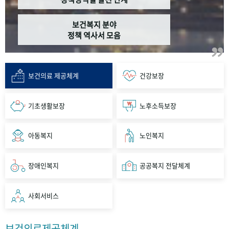
보건복지 분야
정책 역사서 모음
보건의료 제공체계
건강보장
기초생활보장
노후소득보장
아동복지
노인복지
장애인복지
공공복지 전달체계
사회서비스
보건의료제공체계