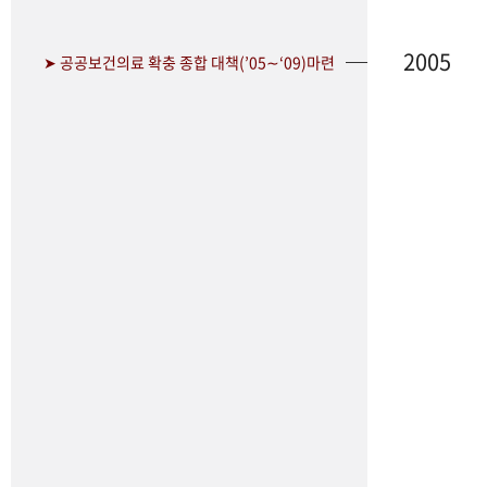
2005
➤ 공공보건의료 확충 종합 대책(’05∼‘09)마련