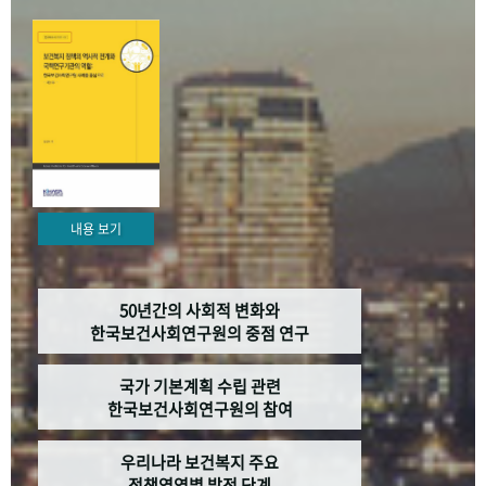
+1
성과 50선
숫자로 보는 50년
50
주년 광장
세계와 함께 한 KIHASA
VR 역사관
내용 보기
50년간의 사회적 변화와
한국보건사회연구원의 중점 연구
국가 기본계획 수립 관련
한국보건사회연구원의 참여
우리나라 보건복지 주요
정책영역별 발전 단계