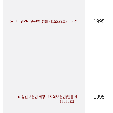
1995
➤ 「국민건강증진법(법률 제15339호)」 제정
1995
➤ 정신보건법 제정 「지역보건법(법률 제
16262호)」