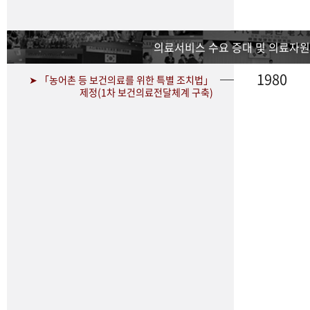
의료서비스 수요 증대 및 의료자원
1980
➤ 「농어촌 등 보건의료를 위한 특별 조치법」
제정(1차 보건의료전달체계 구축)