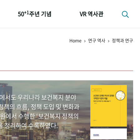
+1
50
주년 기념
VR 역사관
성과 50선
Home
연구 역사
정책과 연구
숫자로 보는 50년
+1
50
주년 광장
세계와 함께 한 KIHASA
중에서도 우리나라 보건복지 분야
책의 흐름, 정책 도입 및 변화과
원에서 수행한 ‘보건복지 정책의
을 정리하여 수록하였다.