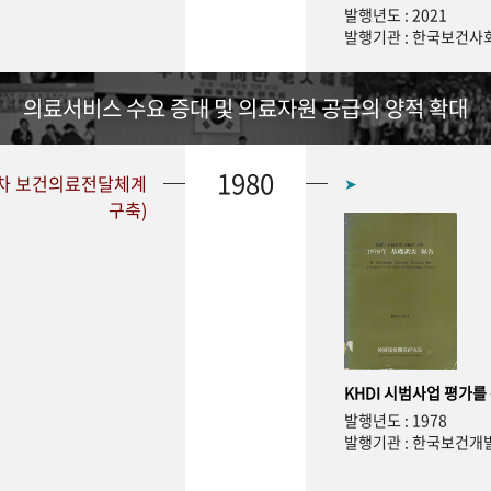
발행년도 : 2021
발행기관 : 한국보건
의료서비스 수요 증대 및 의료자원 공급의 양적 확대
1980
1차 보건의료전달체계
➤
구축)
KHDI 시범사업 평가를
발행년도 : 1978
발행기관 : 한국보건