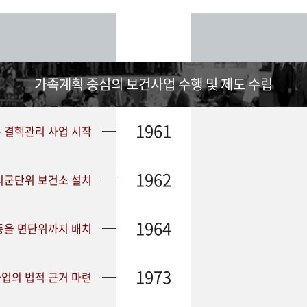
가족계획 중심의 보건사업 수행 및 제도 수립
1961
➤ 결핵관리 사업 시작
1962
 시군단위 보건소 설치
1964
등을 면단위까지 배치
1973
업의 법적 근거 마련