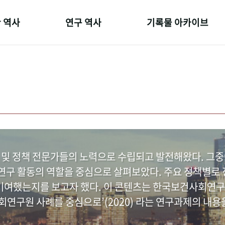
 역사
연구 역사
기록물 아카이브
온 길
정책과 연구
사진 아카이브
 변천사
키워드로 보는 연구 역사
문서 기록물
 기관장
연구자들
행정박물
 사람들
간행물 변천사
영상 기록물
 및 정책 전문가들의 노력으로 수립되고 발전해왔다. 그
구 활동의 역할을 중심으로 살펴보았다. 주요 정책별로 정
여했는지를 보고자 했다. 이 콘텐츠는 한국보건사회연구
연구원 사례를 중심으로’(2020) 라는 연구과제의 내용