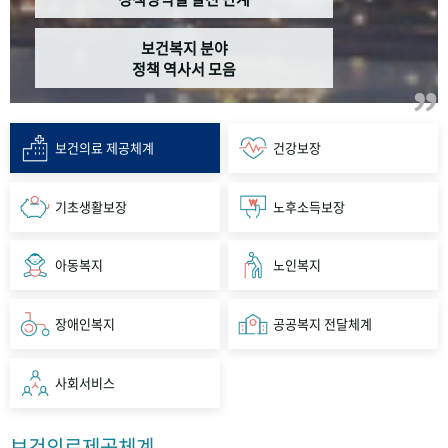
보건복지 분야
정책 역사서 모음
보건의료 제공체계
건강보장
기초생활보장
노후소득보장
아동복지
노인복지
장애인복지
공공복지 전달체계
사회서비스
보건의료제공체계