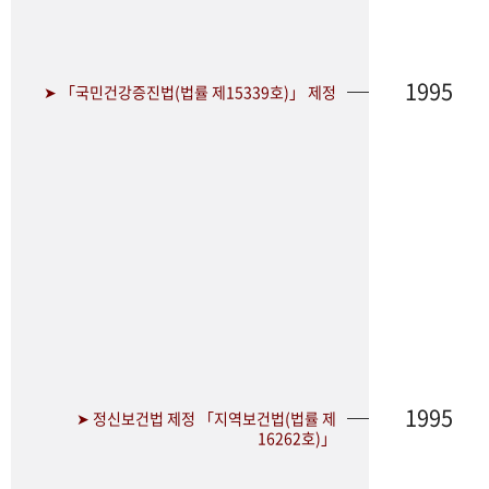
1995
➤ 「국민건강증진법(법률 제15339호)」 제정
1995
➤ 정신보건법 제정 「지역보건법(법률 제
16262호)」