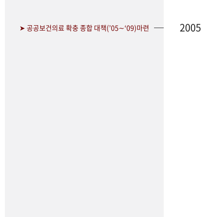
2005
➤ 공공보건의료 확충 종합 대책(’05∼‘09)마련