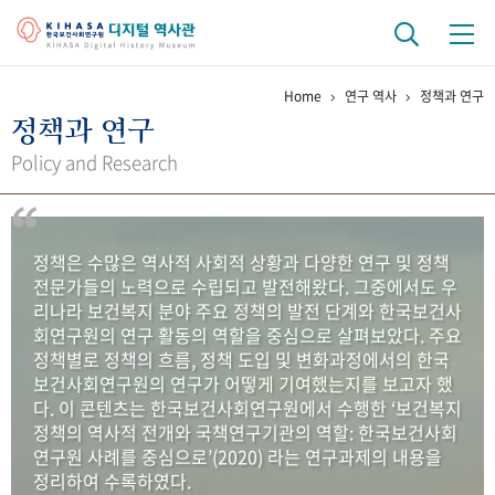
Home
연구 역사
정책과 연구
기관 역사
정책과 연구
걸어온 길
기관 변천사
역대 기관장
연구원 사람들
Policy and Research
연구 역사
정책과 연구
키워드로 보는 연구 역사
연구자들
정책은 수많은 역사적 사회적 상황과 다양한 연구 및 정책
간행물 변천사
전문가들의 노력으로 수립되고 발전해왔다. 그중에서도 우
리나라 보건복지 분야 주요 정책의 발전 단계와 한국보건사
회연구원의 연구 활동의 역할을 중심으로 살펴보았다. 주요
기록물 아카이브
정책별로 정책의 흐름, 정책 도입 및 변화과정에서의 한국
보건사회연구원의 연구가 어떻게 기여했는지를 보고자 했
사진 아카이브
문서 기록물
행정박물
영상 기록물
다. 이 콘텐츠는 한국보건사회연구원에서 수행한 ‘보건복지
정책의 역사적 전개와 국책연구기관의 역할: 한국보건사회
연구원 사례를 중심으로’(2020) 라는 연구과제의 내용을
+1
50
주년 기념
정리하여 수록하였다.