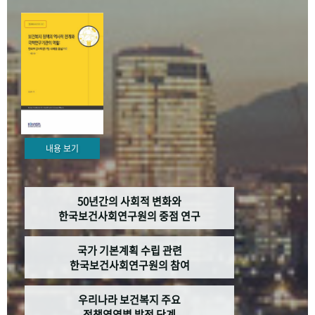
+1
성과 50선
숫자로 보는 50년
50
주년 광장
세계와 함께 한 KIHASA
VR 역사관
내용 보기
50년간의 사회적 변화와
한국보건사회연구원의 중점 연구
국가 기본계획 수립 관련
한국보건사회연구원의 참여
우리나라 보건복지 주요
정책영역별 발전 단계