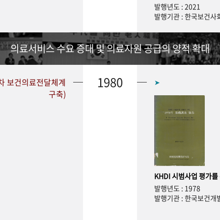
발행년도 : 2021
발행기관 : 한국보건
의료서비스 수요 증대 및 의료자원 공급의 양적 확대
1980
1차 보건의료전달체계
➤
구축)
KHDI 시범사업 평가를
발행년도 : 1978
발행기관 : 한국보건