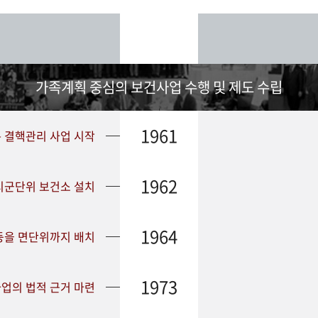
가족계획 중심의 보건사업 수행 및 제도 수립
1961
➤ 결핵관리 사업 시작
1962
 시군단위 보건소 설치
1964
등을 면단위까지 배치
1973
업의 법적 근거 마련