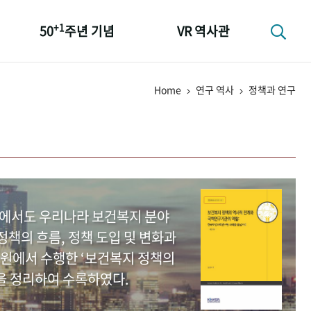
+1
50
주년 기념
VR 역사관
성과 50선
Home
연구 역사
정책과 연구
숫자로 보는 50년
+1
50
주년 광장
세계와 함께 한 KIHASA
중에서도 우리나라 보건복지 분야
책의 흐름, 정책 도입 및 변화과
원에서 수행한 ‘보건복지 정책의
을 정리하여 수록하였다.