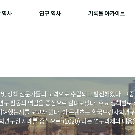
 역사
연구 역사
기록물 아카이브
온 길
정책과 연구
사진 아카이브
 변천사
키워드로 보는 연구 역사
문서 기록물
 기관장
연구자들
행정박물
 사람들
간행물 변천사
영상 기록물
 및 정책 전문가들의 노력으로 수립되고 발전해왔다. 그
구 활동의 역할을 중심으로 살펴보았다. 주요 정책별로 정
여했는지를 보고자 했다. 이 콘텐츠는 한국보건사회연구
연구원 사례를 중심으로’(2020) 라는 연구과제의 내용