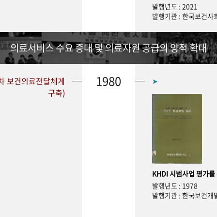
발행년도 : 2021
발행기관 : 한국보건
의료서비스 수요 증대 및 의료자원 공급의 양적 확대
1980
1차 보건의료전달체계
➤
구축)
KHDI 시범사업 평가를
발행년도 : 1978
발행기관 : 한국보건