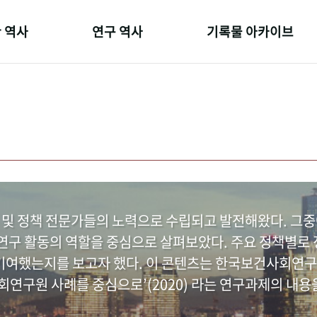
 역사
연구 역사
기록물 아카이브
온 길
정책과 연구
사진 아카이브
 변천사
키워드로 보는 연구 역사
문서 기록물
 기관장
연구자들
행정박물
 사람들
간행물 변천사
영상 기록물
 및 정책 전문가들의 노력으로 수립되고 발전해왔다. 그
구 활동의 역할을 중심으로 살펴보았다. 주요 정책별로 정
여했는지를 보고자 했다. 이 콘텐츠는 한국보건사회연구
연구원 사례를 중심으로’(2020) 라는 연구과제의 내용