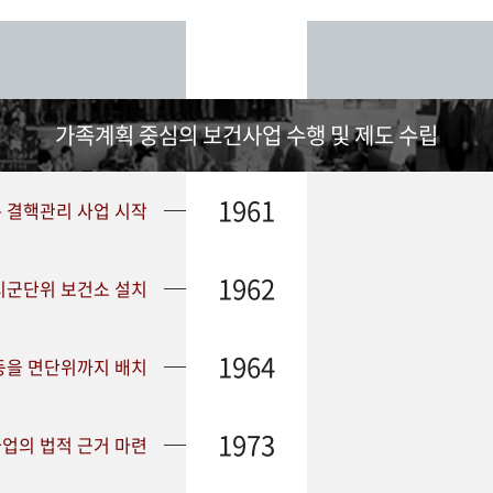
가족계획 중심의 보건사업 수행 및 제도 수립
1961
➤ 결핵관리 사업 시작
1962
 시군단위 보건소 설치
1964
등을 면단위까지 배치
1973
업의 법적 근거 마련