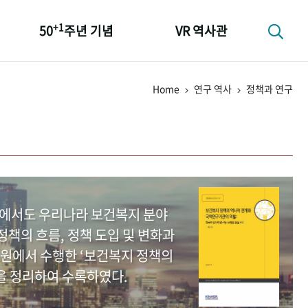
+1
50
주년 기념
VR 역사관
성과 50선
Home
연구 역사
정책과 연구
숫자로 보는 50년
+1
50
주년 광장
세계와 함께 한 KIHASA
중에서도 우리나라 보건복지 분야
책의 흐름, 정책 도입 및 변화과
원에서 수행한 ‘보건복지 정책의
을 정리하여 수록하였다.