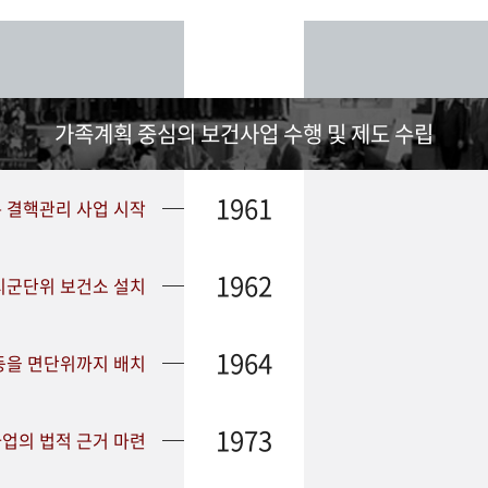
가족계획 중심의 보건사업 수행 및 제도 수립
1961
➤ 결핵관리 사업 시작
1962
 시군단위 보건소 설치
1964
등을 면단위까지 배치
1973
업의 법적 근거 마련