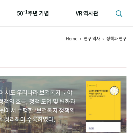
+1
50
주년 기념
VR 역사관
성과 50선
Home
연구 역사
정책과 연구
숫자로 보는 50년
+1
50
주년 광장
세계와 함께 한 KIHASA
중에서도 우리나라 보건복지 분야
책의 흐름, 정책 도입 및 변화과
원에서 수행한 ‘보건복지 정책의
을 정리하여 수록하였다.