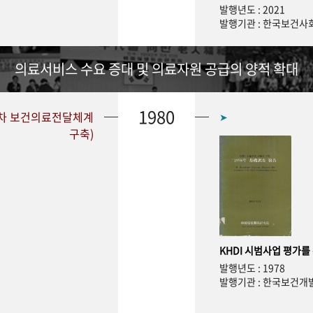
발행년도 : 2021
발행기관 : 한국보건
의료서비스 수요 증대 및 의료자원 공급의 양적 확대
1980
1차 보건의료전달체계
➤
구축)
KHDI 시범사업 평가를
발행년도 : 1978
발행기관 : 한국보건