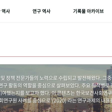
 역사
연구 역사
기록물 아카이브
온 길
정책과 연구
사진 아카이브
 변천사
키워드로 보는 연구 역사
문서 기록물
 기관장
연구자들
행정박물
 사람들
간행물 변천사
영상 기록물
 및 정책 전문가들의 노력으로 수립되고 발전해왔다. 그
구 활동의 역할을 중심으로 살펴보았다. 주요 정책별로 정
여했는지를 보고자 했다. 이 콘텐츠는 한국보건사회연구
연구원 사례를 중심으로’(2020) 라는 연구과제의 내용